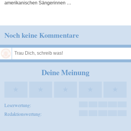
amerikanischen Sängerinnen …
Noch keine Kommentare
Speichern
Deine Meinung
★
★
★
★
★
Leserwertung:
Redaktionswertung: