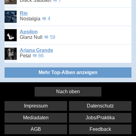
Black Sabbath
7
Rin
Nostalgia
4
Apsilon
Glanz Null
59
Ariana Grande
Petal
86
Mehr Top-Alben anzeigen
Nach oben
Impressum
Datenschutz
Mediadaten
Jobs/Praktika
AGB
Feedback