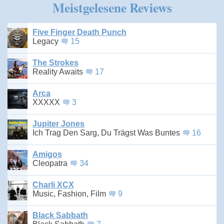
Meistgelesene Reviews
Five Finger Death Punch
Legacy
15
The Strokes
Reality Awaits
17
Arca
XXXXX
3
Jupiter Jones
Ich Trag Den Sarg, Du Trägst Was Buntes
16
Amigos
Cleopatra
34
Charli XCX
Music, Fashion, Film
9
Black Sabbath