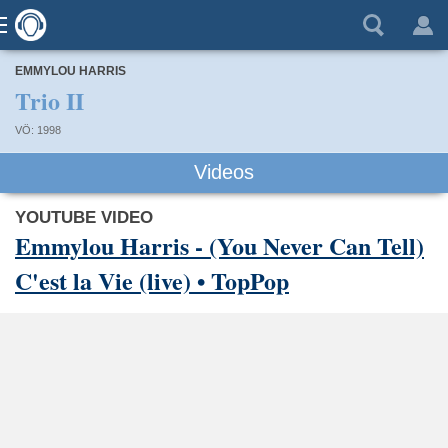
EMMYLOU HARRIS
Trio II
VÖ: 1998
Videos
YOUTUBE VIDEO
Emmylou Harris - (You Never Can Tell)
C'est la Vie (live) • TopPop