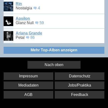
Rin
Nostalgia
4
Apsilon
Glanz Null
59
Ariana Grande
Petal
86
Mehr Top-Alben anzeigen
Nach oben
Impressum
Datenschutz
Mediadaten
Jobs/Praktika
AGB
Feedback