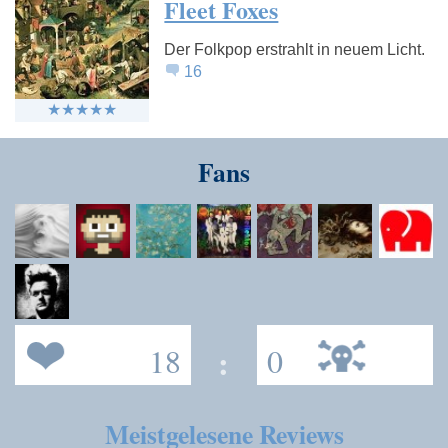
Fleet Foxes
Der Folkpop erstrahlt in neuem Licht.
16
Fans
18
:
0
Meistgelesene Reviews