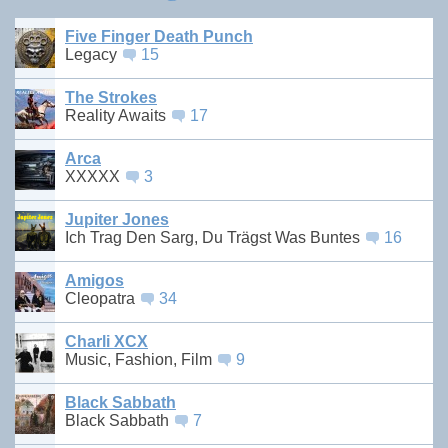
Five Finger Death Punch
Legacy
15
The Strokes
Reality Awaits
17
Arca
XXXXX
3
Jupiter Jones
Ich Trag Den Sarg, Du Trägst Was Buntes
16
Amigos
Cleopatra
34
Charli XCX
Music, Fashion, Film
9
Black Sabbath
Black Sabbath
7