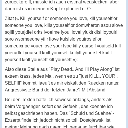
zurueckgreift, musste ich auch erstmal wegstecken, aber
dann ist es in meinem Kopf explodiert.o_O
Zitat (« Kill yourself or someone you love, kill yourself or
someone you love, kills yourself or domwheron asou slove
sojill yourjdlel orks lvoelme lyoui lovel ylukirkllsl loyouirl
soro wsomeeone yiiir liove kulslslo youiroslef or
someojxnpe youer love your lvoe killy ourself youiseld kill
yoerudlel yourself kuill youirself kuilyll youerslef kuilll
yourself kioll yourself kill yourself »):
Also diese Stelle aus "Play Dead.. And I'll Play Along" ist
extrem krass, jedes Mal, wenn es zu "just KILL.. YOUR..
SELF!!!" kommt, laeuft es mir eiskalt den Ruecken runter.
Aggressivste Band der letzten Jahre? Mit Abstand.
Bei den Texten hatte ich sowieso anfangs, anders als
beim Vorgaenger, sofort das Gefuehl, das koennte ich
selbst geschrieben haben. Das "Schuld und Suehne"-
Exzerpt finde ich jedoch nicht so toll, Dostojewski ist
meiner Meinung nach naemlich genauso furchtbar wie