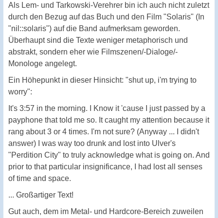
Als Lem- und Tarkowski-Verehrer bin ich auch nicht zuletzt
durch den Bezug auf das Buch und den Film "Solaris" (In
"nil::solaris") auf die Band aufmerksam geworden.
Überhaupt sind die Texte weniger metaphorisch und
abstrakt, sondern eher wie Filmszenen/-Dialoge/-
Monologe angelegt.
Ein Höhepunkt in dieser Hinsicht: "shut up, i'm trying to
worry":
It's 3:57 in the morning. I Know it 'cause I just passed by a
payphone that told me so. It caught my attention because it
rang about 3 or 4 times. I'm not sure? (Anyway ... I didn't
answer) I was way too drunk and lost into Ulver's
"Perdition City" to truly acknowledge what is going on. And
prior to that particular insignificance, I had lost all senses
of time and space.
... Großartiger Text!
Gut auch, dem im Metal- und Hardcore-Bereich zuweilen