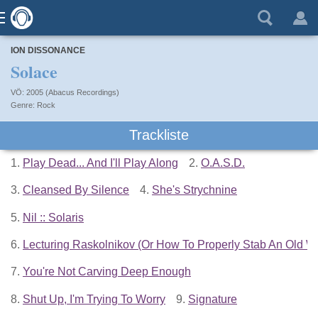
ION DISSONANCE
Solace
VÖ: 2005 (Abacus Recordings)
Rock
Trackliste
1.
Play Dead... And I'll Play Along
2.
O.A.S.D.
3.
Cleansed By Silence
4.
She's Strychnine
5.
Nil :: Solaris
6.
Lecturing Raskolnikov (Or How To Properly Stab An Old W
7.
You're Not Carving Deep Enough
8.
Shut Up, I'm Trying To Worry
9.
Signature