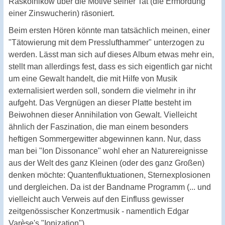
Raskolnikow über die Motive seiner Tat (die Ermordung
einer Zinswucherin) räsoniert.
Beim ersten Hören könnte man tatsächlich meinen, einer
"Tätowierung mit dem Presslufthammer" unterzogen zu
werden. Lässt man sich auf dieses Album etwas mehr ein,
stellt man allerdings fest, dass es sich eigentlich gar nicht
um eine Gewalt handelt, die mit Hilfe von Musik
externalisiert werden soll, sondern die vielmehr in ihr
aufgeht. Das Vergnügen an dieser Platte besteht im
Beiwohnen dieser Annihilation von Gewalt. Vielleicht
ähnlich der Faszination, die man einem besonders
heftigen Sommergewitter abgewinnen kann. Nur, dass
man bei "Ion Dissonance" wohl eher an Naturereignisse
aus der Welt des ganz Kleinen (oder des ganz Großen)
denken möchte: Quantenfluktuationen, Sternexplosionen
und dergleichen. Da ist der Bandname Programm (... und
vielleicht auch Verweis auf den Einfluss gewisser
zeitgenössischer Konzertmusik - namentlich Edgar
Varèse's "Ionization").