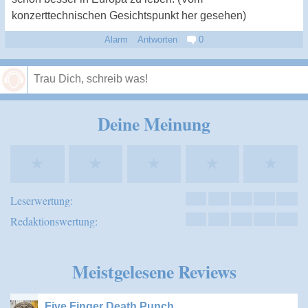
konzerttechnischen Gesichtspunkt her gesehen)
Alarm
Antworten
0
Speichern
Deine Meinung
★
★
★
★
★
Leserwertung:
Redaktionswertung:
Meistgelesene Reviews
Five Finger Death Punch