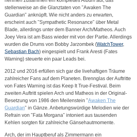
nehmen zusammen ein komplettes Album auf, das
stellenweise an die Glanztaten von "Awaken The
Guardian" anknüpft. Wie nicht anders zu erwarten,
erscheint auch "Sympathetic Resonance" über Metal
Blade, allerdings unter dem Banner Arch/Matheos. Auch
Joey Vera ist am Bass wieder mit von der Partie. Allerdings
wurden die Drums von Bobby Jarzombek (
WatchTower
,
Sebastian Bach
) eingespielt und Frank Aresti (Fates
Warning) steuerte ein paar Leads bei.
2012 und 2016 erfüllen sich gar die livehaftigen Träume
zahlreicher Fans auf dem Planeten. Brennglas der Auftritte
von Fates Warning ist das Keep It True-Festival. Beim
zweiten Auftritt spielen Arch und Matheos in der Original-
Besetzung von 1986 den Meilenstein "
Awaken The
Guardian
" in Gänze. Anbetungswürdige Melodien wie der
Refrain von "Fata Morgana" intoniert aus tausenden
Kehlen sorgten für zahlreiche Gänsehautmomente.
Arch, der im Hauptberuf als Zimmermann ein