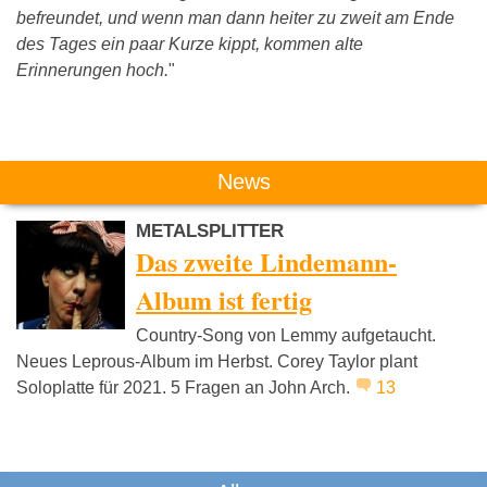
befreundet, und wenn man dann heiter zu zweit am Ende
des Tages ein paar Kurze kippt, kommen alte
Erinnerungen hoch.
"
Das könnte Dich auch interessieren:
News
METALSPLITTER
Das zweite Lindemann-
Album ist fertig
Country-Song von Lemmy aufgetaucht.
Vanden Plas
Cuba Missouri
Zoo Arm
Neues Leprous-Album im Herbst. Corey Taylor plant
Soloplatte für 2021. 5 Fragen an John Arch.
13