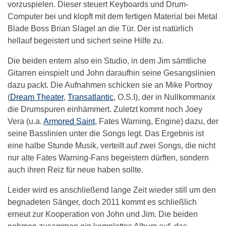
vorzuspielen. Dieser steuert Keyboards und Drum-
Computer bei und klopft mit dem fertigen Material bei Metal
Blade Boss Brian Slagel an die Tür. Der ist natürlich
hellauf begeistert und sichert seine Hilfe zu.
Die beiden entern also ein Studio, in dem Jim sämtliche
Gitarren einspielt und John daraufhin seine Gesangslinien
dazu packt. Die Aufnahmen schicken sie an Mike Portnoy
(
Dream Theater
,
Transatlantic
, O.S.I), der in Nullkommanix
die Drumspuren einhämmert. Zuletzt kommt noch Joey
Vera (u.a.
Armored Saint
, Fates Warning, Engine) dazu, der
seine Basslinien unter die Songs legt. Das Ergebnis ist
eine halbe Stunde Musik, verteilt auf zwei Songs, die nicht
nur alte Fates Warning-Fans begeistern dürften, sondern
auch ihren Reiz für neue haben sollte.
Leider wird es anschließend lange Zeit wieder still um den
begnadeten Sänger, doch 2011 kommt es schließlich
erneut zur Kooperation von John und Jim. Die beiden