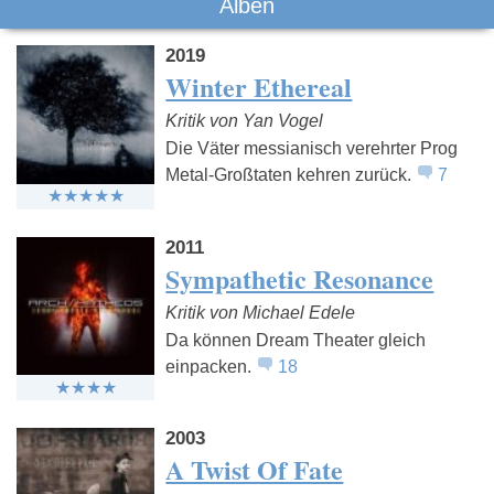
Alben
2019
Winter Ethereal
Kritik von Yan Vogel
Die Väter messianisch verehrter Prog
Metal-Großtaten kehren zurück.
7
2011
Sympathetic Resonance
Kritik von Michael Edele
Da können Dream Theater gleich
einpacken.
18
2003
A Twist Of Fate