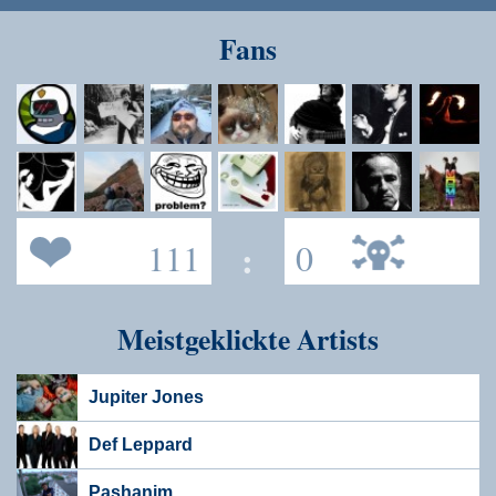
Speichern
Fans
111
:
0
Meistgeklickte Artists
Jupiter Jones
Def Leppard
Pashanim