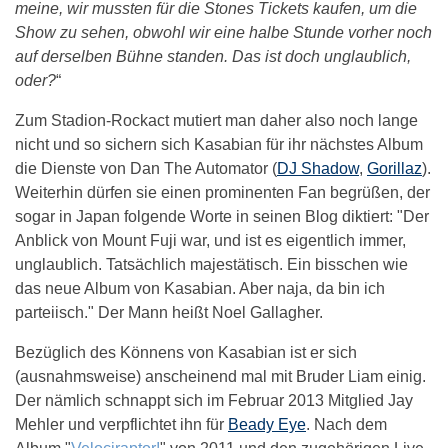
meine, wir mussten für die Stones Tickets kaufen, um die
Show zu sehen, obwohl wir eine halbe Stunde vorher noch
auf derselben Bühne standen. Das ist doch unglaublich,
oder?
“
Zum Stadion-Rockact mutiert man daher also noch lange
nicht und so sichern sich Kasabian für ihr nächstes Album
die Dienste von Dan The Automator (
DJ Shadow
,
Gorillaz
).
Weiterhin dürfen sie einen prominenten Fan begrüßen, der
sogar in Japan folgende Worte in seinen Blog diktiert: "Der
Anblick von Mount Fuji war, und ist es eigentlich immer,
unglaublich. Tatsächlich majestätisch. Ein bisschen wie
das neue Album von Kasabian. Aber naja, da bin ich
parteiisch." Der Mann heißt Noel Gallagher.
Bezüglich des Könnens von Kasabian ist er sich
(ausnahmsweise) anscheinend mal mit Bruder Liam einig.
Der nämlich schnappt sich im Februar 2013 Mitglied Jay
Mehler und verpflichtet ihn für
Beady Eye
. Nach dem