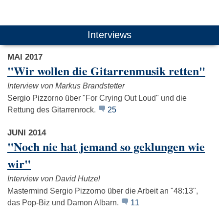
Das könnte Dich auch interessieren:
Interviews
MAI 2017
"Wir wollen die Gitarrenmusik retten"
Interview von Markus Brandstetter
Sergio Pizzorno über "For Crying Out Loud" und die
Rettung des Gitarrenrock.
25
Muse
Kings Of Leon
The Strok
JUNI 2014
"Noch nie hat jemand so geklungen wie
wir"
Interview von David Hutzel
Mastermind Sergio Pizzorno über die Arbeit an "48:13",
das Pop-Biz und Damon Albarn.
11