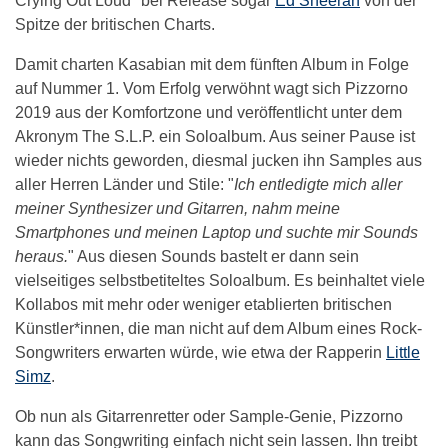
Crying Out Loud" bei Release sogar
Ed Sheeran
von der
Spitze der britischen Charts.
Damit charten Kasabian mit dem fünften Album in Folge
auf Nummer 1. Vom Erfolg verwöhnt wagt sich Pizzorno
2019 aus der Komfortzone und veröffentlicht unter dem
Akronym The S.L.P. ein Soloalbum. Aus seiner Pause ist
wieder nichts geworden, diesmal jucken ihn Samples aus
aller Herren Länder und Stile: "
Ich entledigte mich aller
meiner Synthesizer und Gitarren, nahm meine
Smartphones und meinen Laptop und suchte mir Sounds
heraus.
" Aus diesen Sounds bastelt er dann sein
vielseitiges selbstbetiteltes Soloalbum. Es beinhaltet viele
Kollabos mit mehr oder weniger etablierten britischen
Künstler*innen, die man nicht auf dem Album eines Rock-
Songwriters erwarten würde, wie etwa der Rapperin
Little
Simz
.
Ob nun als Gitarrenretter oder Sample-Genie, Pizzorno
kann das Songwriting einfach nicht sein lassen. Ihn treibt