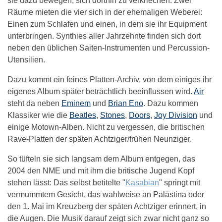
sie dazu bewegen, sich dorthin zu verkriechen. Zwei
Räume mieten die vier sich in der ehemaligen Weberei:
Einen zum Schlafen und einen, in dem sie ihr Equipment
unterbringen. Synthies aller Jahrzehnte finden sich dort
neben den üblichen Saiten-Instrumenten und Percussion-
Utensilien.
Dazu kommt ein feines Platten-Archiv, von dem einiges ihr
eigenes Album später beträchtlich beeinflussen wird.
Air
steht da neben
Eminem
und
Brian Eno
. Dazu kommen
Klassiker wie die
Beatles
,
Stones
,
Doors
,
Joy Division
und
einige Motown-Alben. Nicht zu vergessen, die britischen
Rave-Platten der späten Achtziger/frühen Neunziger.
So tüfteln sie sich langsam dem Album entgegen, das
2004 den NME und mit ihm die britische Jugend Kopf
stehen lässt: Das selbst betitelte "
Kasabian
" springt mit
vermummtem Gesicht, das wahlweise an Palästina oder
den 1. Mai im Kreuzberg der späten Achtziger erinnert, in
die Augen. Die Musik darauf zeigt sich zwar nicht ganz so