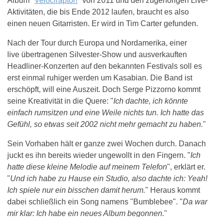
Album "
Velociraptor!
" von 2011 und den zugehörigen Live-
Aktivitäten, die bis Ende 2012 laufen, braucht es also
einen neuen Gitarristen. Er wird in Tim Carter gefunden.
Nach der Tour durch Europa und Nordamerika, einer
live übertragenen Silvester-Show und ausverkauften
Headliner-Konzerten auf den bekannten Festivals soll es
erst einmal ruhiger werden um Kasabian. Die Band ist
erschöpft, will eine Auszeit. Doch Serge Pizzorno kommt
seine Kreativität in die Quere: "
Ich dachte, ich könnte
einfach rumsitzen und eine Weile nichts tun. Ich hatte das
Gefühl, so etwas seit 2002 nicht mehr gemacht zu haben.
"
Sein Vorhaben hält er ganze zwei Wochen durch. Danach
juckt es ihn bereits wieder ungewollt in den Fingern. "
Ich
hatte diese kleine Melodie auf meinem Telefon
", erklärt er.
"
Und ich habe zu Hause ein Studio, also dachte ich: Yeah!
Ich spiele nur ein bisschen damit herum.
" Heraus kommt
dabei schließlich ein Song namens "Bumblebee". "
Da war
mir klar: Ich habe ein neues Album begonnen.
"