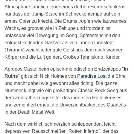
Atmosphäre, ähnlich jener eines derben Horrorschinkens,
nur dass der Jump-Scare im Schneckentempo auf sein
armes Opfer zu kriecht. Die Drums tropfen wie lauwarmes
Wachs, es groovet wie in Zeitlupe und trotzdem ist
unfassbar viel Bewegung im Song. Spätestens mit den
entrückt keifenden Gastvocals von Linnea Lindstedt
(Tyranex) weicht jeder gute Geist aus dem noch warmen
Körper und die Luft gefriert. Großes Tenniskino, Kinder.
Apropos Gäste: beim episch-melodischen Endzeitepos "
In
Ruins
" gibt sich Nick Holmes von
Paradise Lost
die Ehre
und macht dabei wie gewohnt alles richtig. Die ganze
Nummer klingt wie ein großartiger Classic Rock Song aus
dem Zentralheizungskeller des innersten Höllenkreises
und zementiert erneut die Unverzichtbarkeit des Quartetts
in der Death Metal Welt.
Nach dem wirklich schmerzlich schleppenden, leicht
depressiven Rausschmeißer "Rotten Inferno", der das