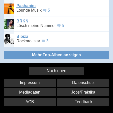
Pashanim
Lounge Musik
5
BRKN
Lösch meine Nummer
5
Bibiza
Rocknrollstar
3
Mehr Top-Alben anzeigen
Nach oben
Impressum
Datenschutz
Mediadaten
Jobs/Praktika
AGB
Feedback