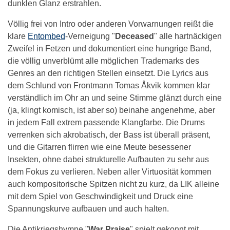
dunklen Glanz erstrahlen.
Völlig frei von Intro oder anderen Vorwarnungen reißt die
klare
Entombed
-Verneigung "
Deceased
" alle hartnäckigen
Zweifel in Fetzen und dokumentiert eine hungrige Band,
die völlig unverblümt alle möglichen Trademarks des
Genres an den richtigen Stellen einsetzt. Die Lyrics aus
dem Schlund von Frontmann Tomas Åkvik kommen klar
verständlich im Ohr an und seine Stimme glänzt durch eine
(ja, klingt komisch, ist aber so) beinahe angenehme, aber
in jedem Fall extrem passende Klangfarbe. Die Drums
verrenken sich akrobatisch, der Bass ist überall präsent,
und die Gitarren flirren wie eine Meute besessener
Insekten, ohne dabei strukturelle Aufbauten zu sehr aus
dem Fokus zu verlieren. Neben aller Virtuosität kommen
auch kompositorische Spitzen nicht zu kurz, da LIK alleine
mit dem Spiel von Geschwindigkeit und Druck eine
Spannungskurve aufbauen und auch halten.
Die Antikriegshymne "
War Praise
" spielt gekonnt mit