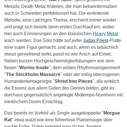
Melodic Death Metal Anteilen, die man bekanntermaßen
auch in Schweden perfektioniert hat. Die einleitende
Melodie, eine catchiges Thema, erscheint immer wieder
und prägt sich bereits beim ersten Durchlauf ein, wobei
hier auch Erinnerungen an den klassischen
Heavy Metal
wach werden. Das Solo hätte auf jeder
Judas Priest
-Platte
eine super Figur gemacht, und auch, wenn es tatsächlich
etwas genrefremd wirkt, passt es wie Arsch auf Eimer.
Neben kurzen Hochgeschwindigkeitsbangern wie dem
fiesen "
Worms Inside
", dem wilden Rhythmusexperiment
"
The Stockholm Massacre
" oder der völlig überzogenen
Humandemontageorgie "
Shred Into Pieces
", die wirklich
die Essenz aus allem Guten des Genres bilden, gibt es
durchaus gegensätzlich angelegte Midtempo-Nummern mit
merklichem Doom-Einschlag.
Das bereits im Vorfeld als Single ausgekoppelte "
Morgue
Rat
" etwa walzt wie eine führerlose Planierraupe über
nackte Füße. Dabei entsteht eine dichte, finstere