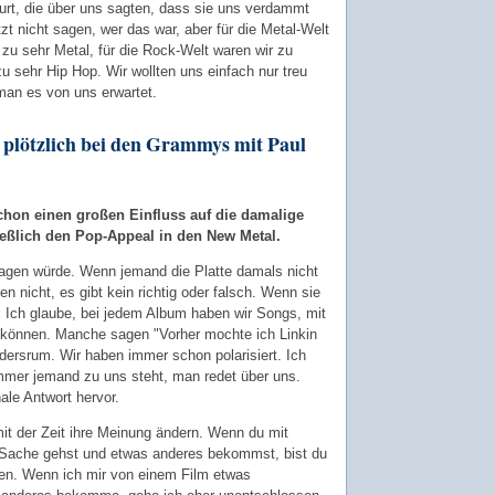
urt, die über uns sagten, dass sie uns verdammt
zt nicht sagen, wer das war, aber für die Metal-Welt
 zu sehr Metal, für die Rock-Welt waren wir zu
 zu sehr Hip Hop. Wir wollten uns einfach nur treu
 man es von uns erwartet.
 plötzlich bei den Grammys mit Paul
chon einen großen Einfluss auf die damalige
ießlich den Pop-Appeal in den New Metal.
sagen würde. Wenn jemand die Platte damals nicht
 nicht, es gibt kein richtig oder falsch. Wenn sie
. Ich glaube, bei jedem Album haben wir Songs, mit
n können. Manche sagen "Vorher mochte ich Linkin
ndersrum. Wir haben immer schon polarisiert. Ich
immer jemand zu uns steht, man redet über uns.
ale Antwort hervor.
mit der Zeit ihre Meinung ändern. Wenn du mit
 Sache gehst und etwas anderes bekommst, bist du
ilmen. Wenn ich mir von einem Film etwas