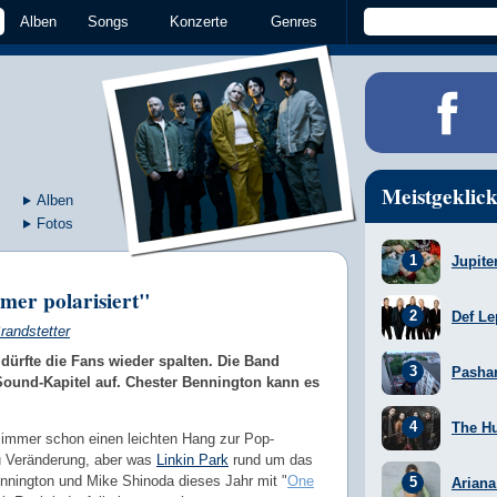
Alben
Songs
Konzerte
Genres
Meistgeklick
Alben
Fotos
Jupite
mer polarisiert"
Def Le
randstetter
dürfte die Fans wieder spalten. Die Band
Pasha
Sound-Kapitel auf. Chester Bennington kann es
The H
a immer schon einen leichten Hang zur Pop-
zu Veränderung, aber was
Linkin Park
rund um das
nington und Mike Shinoda dieses Jahr mit "
One
Arian