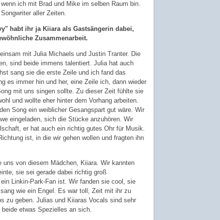
 wenn ich mit Brad und Mike im selben Raum bin.
Songwriter aller Zeiten.
y" habt ihr ja Kiiara als Gastsängerin dabei,
gewöhnliche Zusammenarbeit.
einsam mit Julia Michaels und Justin Tranter. Die
n, sind beide immens talentiert. Julia hat auch
st sang sie die erste Zeile und ich fand das
g es immer hin und her, eine Zeile ich, dann wieder
ong mit uns singen sollte. Zu dieser Zeit fühlte sie
 wohl und wollte eher hinter dem Vorhang arbeiten.
 den Song ein weiblicher Gesangspart gut wäre. Wir
e eingeladen, sich die Stücke anzuhören. Wir
schaft, er hat auch ein richtig gutes Ohr für Musik.
ichtung ist, in die wir gehen wollen und fragten ihn
te uns von diesem Mädchen, Kiiara. Wir kannten
nte, sie sei gerade dabei richtig groß
n Linkin-Park-Fan ist. Wir fanden sie cool, sie
ng wie ein Engel. Es war toll, Zeit mit ihr zu
ps zu geben. Julias und Kiiaras Vocals sind sehr
n beide etwas Spezielles an sich.