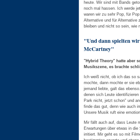
heute. Wir sind mit Bands geto
noch mal hassen. Ich werde jet
waren wir zu sehr Pop, für Pop
Alternative und für Alternative
bleiben und nicht so sein, wie
"Und dann spielten wir
McCartney"
"Hybrid Theory" hatte aber s
Musikszene, es brachte schl
Ich weiß nicht, ob ich das so 
mochte, dann mochte er sie eben
jemand liebte, galt das ebenso
denen sich Leute identifiziere
Park nicht, jetzt schon" und a
finde das gut, denn wie auch 
Unsere Musik ruft eine emotion
Mir fällt auch auf, dass Leute 
Erwartungen über etwas in die
irritiert. Mir geht es so mit F