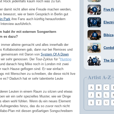
mit Rock jedenfalls kaum noch was zu tun.
er damit nicht allen eine Freude machen werden,
Five F
s bewusst, wie er beim Gespräch in Berlin gut
in Park
ihre Fans auch künftig herausfordern
Electr
 Interview ausführlich.
m habt ihr mit externen Songwritern
Bibiza
am es dazu?
r immer alleine gemacht und alles innerhalb der
Cordo
s Kollaborationen gab, dann nur bei Remixes und
on" gemeinsam mit Daron von
System Of A Down
wir sehr genossen. Der Tour-Zyklus für "
Hunting
The St
 und danach hing Mike noch in London mit zwei
r nach Hause geflogen sind. Er war einfach
gs mit Menschen zu schreiben, die diese nicht live
Artist A-Z
ie es? Dadurch hat er sehr talentierte Leute
A
B
C
deren Leuten in einem Raum zu sitzen und etwas
J
K
L
ben wir ein sehr spezielles Muster, wie wir Dinge
uns eben wohl fühlen. Wenn du ein neues Element
S
T
U
 Aufregendes hinzu, das du so zuvor noch nicht
llabo-Plan mit diesen großartigen Songschreibern