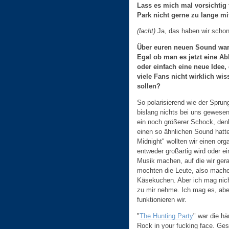
Lass es mich mal vorsichtig 
Park nicht gerne zu lange mi
(lacht)
Ja, das haben wir schon 
Über euren neuen Sound ware
Egal ob man es jetzt eine A
oder einfach eine neue Idee, 
viele Fans nicht wirklich wis
sollen?
So polarisierend wie der Sprun
bislang nichts bei uns gewesen
ein noch größerer Schock, denk
einen so ähnlichen Sound hatte
Midnight" wollten wir einen or
entweder großartig wird oder e
Musik machen, auf die wir ger
mochten die Leute, also mache
Käsekuchen. Aber ich mag nic
zu mir nehme. Ich mag es, abe
funktionieren wir.
"
The Hunting Party
" war die hä
Rock in your fucking face. Ge