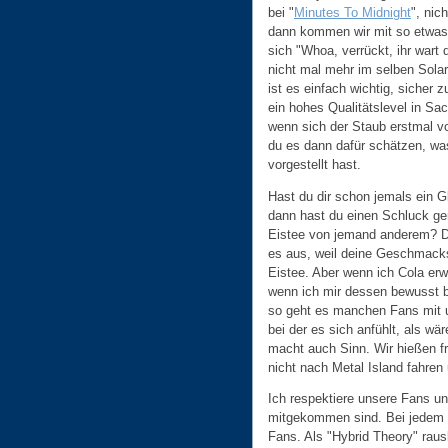
bei "
Minutes To Midnight
", nic
dann kommen wir mit so etwas 
sich "Whoa, verrückt, ihr wart 
nicht mal mehr im selben Solar
ist es einfach wichtig, sicher 
ein hohes Qualitätslevel in Sac
wenn sich der Staub erstmal v
du es dann dafür schätzen, was 
vorgestellt hast.
Hast du dir schon jemals ein 
dann hast du einen Schluck g
Eistee von jemand anderem? D
es aus, weil deine Geschmack
Eistee. Aber wenn ich Cola erw
wenn ich mir dessen bewusst 
so geht es manchen Fans mit u
bei der es sich anfühlt, als w
macht auch Sinn. Wir hießen f
nicht nach Metal Island fahren
Ich respektiere unsere Fans un
mitgekommen sind. Bei jedem 
Fans. Als "Hybrid Theory" raus