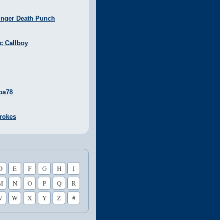
inger Death Punch
ic Callboy
ba78
rokes
D
E
F
G
H
I
M
N
O
P
Q
R
V
W
X
Y
Z
#