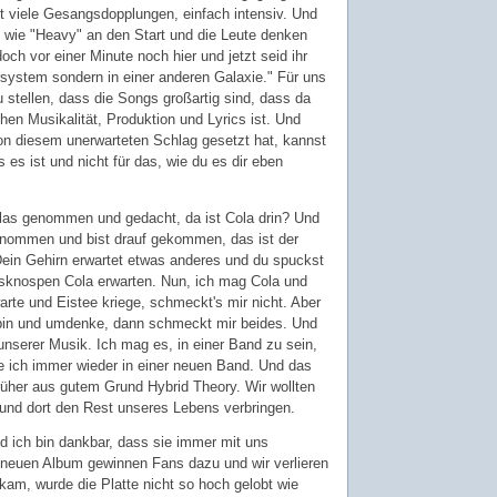
ht viele Gesangsdopplungen, einfach intensiv. Und
wie "Heavy" an den Start und die Leute denken
doch vor einer Minute noch hier und jetzt seid ihr
system sondern in einer anderen Galaxie." Für uns
zu stellen, dass die Songs großartig sind, dass da
hen Musikalität, Produktion und Lyrics ist. Und
on diesem unerwarteten Schlag gesetzt hat, kannst
es ist und nicht für das, wie du es dir eben
Glas genommen und gedacht, da ist Cola drin? Und
enommen und bist drauf gekommen, das ist der
ein Gehirn erwartet etwas anderes und du spuckst
sknospen Cola erwarten. Nun, ich mag Cola und
arte und Eistee kriege, schmeckt's mir nicht. Aber
bin und umdenke, dann schmeckt mir beides. Und
nserer Musik. Ich mag es, in einer Band zu sein,
äre ich immer wieder in einer neuen Band. Und das
rüher aus gutem Grund Hybrid Theory. Wir wollten
 und dort den Rest unseres Lebens verbringen.
d ich bin dankbar, dass sie immer mit uns
neuen Album gewinnen Fans dazu und wir verlieren
kam, wurde die Platte nicht so hoch gelobt wie