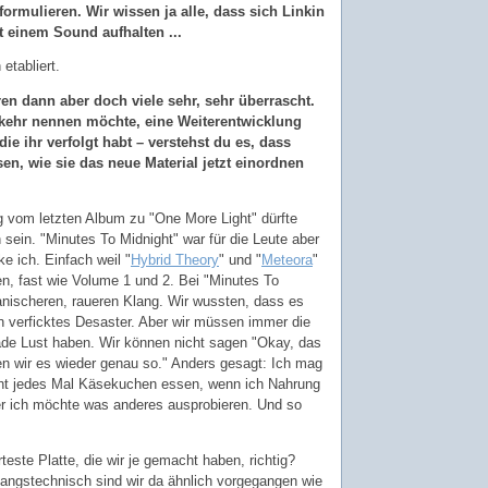
formulieren. Wir wissen ja alle, dass sich Linkin
t einem Sound aufhalten ...
etabliert.
n dann aber doch viele sehr, sehr überrascht.
bkehr nennen möchte, eine Weiterentwicklung
die ihr verfolgt habt – verstehst du es, dass
sen, wie sie das neue Material jetzt einordnen
g vom letzten Album zu "One More Light" dürfte
 sein. "Minutes To Midnight" war für die Leute aber
e ich. Einfach weil "
Hybrid Theory
" und "
Meteora
"
n, fast wie Volume 1 und 2. Bei "Minutes To
ganischeren, raueren Klang. Wir wussten, dass es
in verficktes Desaster. Aber wir müssen immer die
ade Lust haben. Wir können nicht sagen "Okay, das
n wir es wieder genau so." Anders gesagt: Ich mag
ht jedes Mal Käsekuchen essen, wenn ich Nahrung
r ich möchte was anderes ausprobieren. Und so
rteste Platte, die wir je gemacht haben, richtig?
sangstechnisch sind wir da ähnlich vorgegangen wie