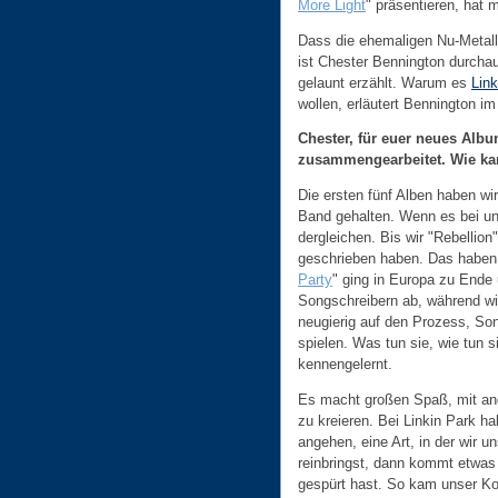
More Light
" präsentieren, hat 
Dass die ehemaligen Nu-Metall
ist Chester Bennington durchau
gelaunt erzählt. Warum es
Link
wollen, erläutert Bennington im
Chester, für euer neues Albu
zusammengearbeitet. Wie k
Die ersten fünf Alben haben wi
Band gehalten. Wenn es bei un
dergleichen. Bis wir "Rebelli
geschrieben haben. Das haben 
Party
" ging in Europa zu Ende
Songschreibern ab, während wi
neugierig auf den Prozess, Son
spielen. Was tun sie, wie tun s
kennengelernt.
Es macht großen Spaß, mit an
zu kreieren. Bei Linkin Park ha
angehen, eine Art, in der wir 
reinbringst, dann kommt etwas
gespürt hast. So kam unser Ko