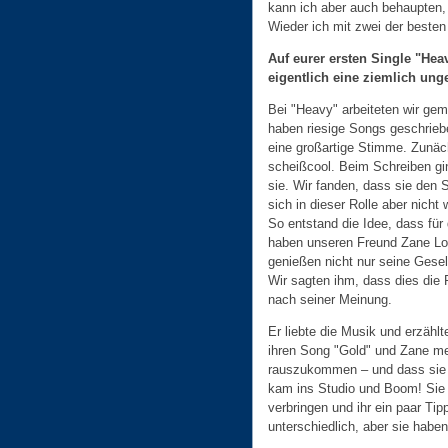
kann ich aber auch behaupten,
Wieder ich mit zwei der besten 
Auf eurer ersten Single "Heav
eigentlich eine ziemlich un
Bei "Heavy" arbeiteten wir gem
haben riesige Songs geschriebe
eine großartige Stimme. Zunäch
scheißcool. Beim Schreiben gin
sie. Wir fanden, dass sie den S
sich in dieser Rolle aber nicht
So entstand die Idee, dass für
haben unseren Freund Zane Low
genießen nicht nur seine Gesell
Wir sagten ihm, dass dies die R
nach seiner Meinung.
Er liebte die Musik und erzähl
ihren Song "Gold" und Zane mei
rauszukommen – und dass sie ei
kam ins Studio und Boom! Sie sa
verbringen und ihr ein paar Tip
unterschiedlich, aber sie habe