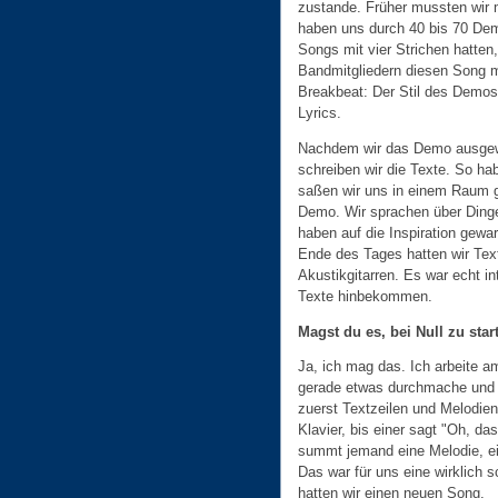
zustande. Früher mussten wir 
haben uns durch 40 bis 70 Demos
Songs mit vier Strichen hatten
Bandmitgliedern diesen Song
Breakbeat: Der Stil des Demos
Lyrics.
Nachdem wir das Demo ausgewä
schreiben wir die Texte. So ha
saßen wir uns in einem Raum g
Demo. Wir sprachen über Dinge
haben auf die Inspiration gewar
Ende des Tages hatten wir Text
Akustikgitarren. Es war echt in
Texte hinbekommen.
Magst du es, bei Null zu star
Ja, ich mag das. Ich arbeite am
gerade etwas durchmache und 
zuerst Textzeilen und Melodien
Klavier, bis einer sagt "Oh, da
summt jemand eine Melodie, ei
Das war für uns eine wirklich 
hatten wir einen neuen Song.