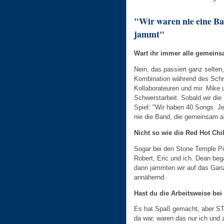
"Wir waren nie eine B
jammt"
Wart ihr immer alle gemein
Nein, das passiert ganz selten
Kombination während des Schr
Kollaborateuren und mir. Mike
Schwerstarbeit. Sobald wir di
Spiel: "Wir haben 40 Songs. Je
nie die Band, die gemeinsam 
Nicht so wie die Red Hot Chi
Sogar bei den Stone Temple Pi
Robert, Eric und ich. Dean be
dann jammten wir auf das Ganze
annähernd.
Hast du die Arbeitsweise be
Es hat Spaß gemacht, aber STP
da war, waren das nur ich und 