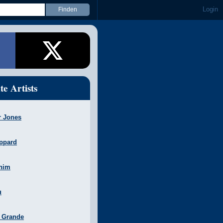
Login
te Artists
r Jones
ppard
nim
u
a Grande