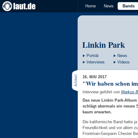
Home
News
Bands
Linkin Park
Porträt
News
Interviews
Videos
16. MAI 2017
"Wir haben schon im
Interview geführt von
Markus B
Das neue Linkin Park-Album 
schlägt abermals ein neues 
kaum erwarten.
Die kalifornische Band hatte j
Freundlichkeit und vor allem 
Frontman-Gespann Chester Ben