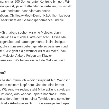
manchmal 300 Demos unter Kontrolle bringen. Wir
 gehört, jeder durfte Striche verteilen, bis wir 20
, was bedeutet, dass vier von sechs
 mögen. Ob Heavy-Rock-Demo, R&B, Hip Hop oder
 beeinflusst die Gesangsperformance und die
hlt haben, suchen wir eine Melodie, dann
ben wir es auf jeder Platte gemacht. Dieses Mal
egenüber und hatten gar nichts. Kein einziges
, die in unseren Leben gerade so passieren und
tet. Wie geht's dir, worüber willst du reden? Am
, Melodie, Akkord-Folgen am Klavier,
teressant. Wir haben einige tolle Melodien und
ten?
 besten, wenn ich wirklich inspiriert bin. Wenn ich
es in meinem Kopf höre. Und das sind immer
. Während wir reden, steht Mike auf und spielt am
s ist dope, was war das, spiel's nochmal!" Dann
n anderer kommt mit einer Textidee und so weiter.
schnelle Arbeitsweise. Am Ende eines jeden Tages