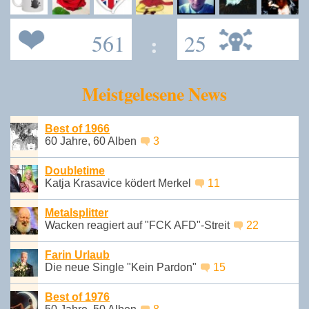
561
:
25
Meistgelesene News
Best of 1966
60 Jahre, 60 Alben
3
Doubletime
Katja Krasavice ködert Merkel
11
Metalsplitter
Wacken reagiert auf "FCK AFD"-Streit
22
Farin Urlaub
Die neue Single "Kein Pardon"
15
Best of 1976