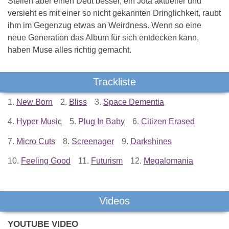
Stellen aber einen Deut besser, ein Jota aktueller und
versieht es mit einer so nicht gekannten Dringlichkeit, raubt
ihm im Gegenzug etwas an Weirdness. Wenn so eine
neue Generation das Album für sich entdecken kann,
haben Muse alles richtig gemacht.
Trackliste
1.
New Born
2.
Bliss
3.
Space Dementia
4.
Hyper Music
5.
Plug In Baby
6.
Citizen Erased
7.
Micro Cuts
8.
Screenager
9.
Darkshines
10.
Feeling Good
11.
Futurism
12.
Megalomania
Videos
YOUTUBE VIDEO