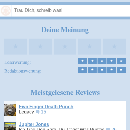
Speichern
Deine Meinung
★
★
★
★
★
Leserwertung:
★
★
★
★
★
Redaktionswertung:
★
★
★
★
★
Meistgelesene Reviews
Five Finger Death Punch
Legacy
15
Jupiter Jones
Ich Trag Den Sarg, Du Trägst Was Buntes
26