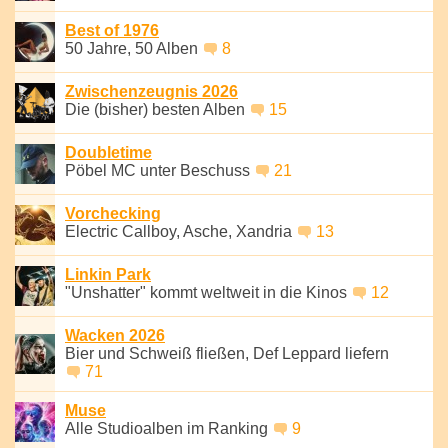
Best of 1976
50 Jahre, 50 Alben
8
Zwischenzeugnis 2026
Die (bisher) besten Alben
15
Doubletime
Pöbel MC unter Beschuss
21
Vorchecking
Electric Callboy, Asche, Xandria
13
Linkin Park
"Unshatter" kommt weltweit in die Kinos
12
Wacken 2026
Bier und Schweiß fließen, Def Leppard liefern
71
Muse
Alle Studioalben im Ranking
9