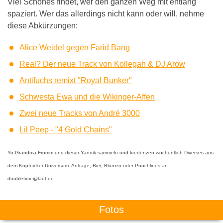
Viel Schönes findet, wer den ganzen Weg mit entlang
spaziert. Wer das allerdings nicht kann oder will, nehme
diese Abkürzungen:
Alice Weidel gegen Farid Bang
Real? Der neue Track von Kollegah & DJ Arow
Antifuchs remixt "Royal Bunker"
Schwesta Ewa und die Wikinger-Affen
Zwei neue Tracks von André 3000
Lil Peep - "4 Gold Chains"
Yo Grandma Fromm und dieser Yannik sammeln und kredenzen wöchentlich Diverses aus
dem Kopfnicker-Universum. Anträge, Bier, Blumen oder Punchlines an
doubletime@laut.de.
Fotos