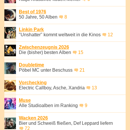
Best of 1976
50 Jahre, 50 Alben
8
Linkin Park
"Unshatter" kommt weltweit in die Kinos
12
Zwischenzeugnis 2026
Die (bisher) besten Alben
15
Doubletime
Pöbel MC unter Beschuss
21
Vorchecking
Electric Callboy, Asche, Xandria
13
Muse
Alle Studioalben im Ranking
9
Wacken 2026
Bier und Schweiß fließen, Def Leppard liefern
72