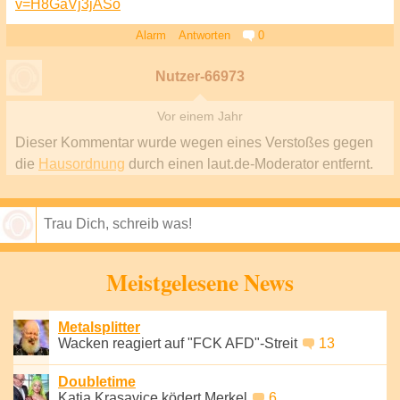
v=H8GaVj3jASo
Alarm
Antworten
0
Nutzer-66973
Vor einem Jahr
Dieser Kommentar wurde wegen eines Verstoßes gegen
die
Hausordnung
durch einen laut.de-Moderator entfernt.
Speichern
Meistgelesene News
Metalsplitter
Wacken reagiert auf "FCK AFD"-Streit
13
Doubletime
Katja Krasavice ködert Merkel
6