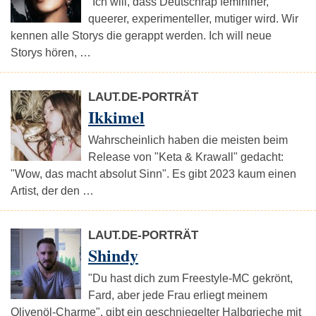
"Ich will, dass Deutschrap femininer,
queerer, experimenteller, mutiger wird. Wir
kennen alle Storys die gerappt werden. Ich will neue
Storys hören, …
LAUT.DE-PORTRÄT
Ikkimel
Wahrscheinlich haben die meisten beim
Release von "Keta & Krawall" gedacht:
"Wow, das macht absolut Sinn". Es gibt 2023 kaum einen
Artist, der den …
LAUT.DE-PORTRÄT
Shindy
"Du hast dich zum Freestyle-MC gekrönt,
Fard, aber jede Frau erliegt meinem
Olivenöl-Charme", gibt ein geschniegelter Halbgrieche mit