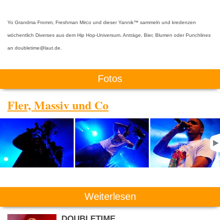
Yo Grandma Fromm, Freshman Mirco und dieser Yannik™ sammeln und kredenzen
wöchentlich Diverses aus dem Hip Hop-Universum. Anträge, Bier, Blumen oder Punchlines
an doubletime@laut.de.
Fotos
Fler, Massiv und Co
Weiterlesen
DOUBLETIME