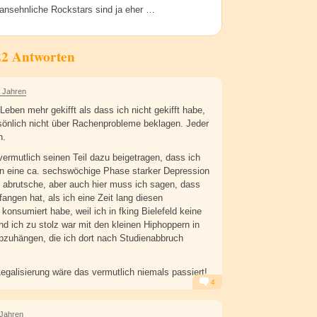
nansehnliche Rockstars sind ja eher …
22 Antworten
2 Jahren
eben mehr gekifft als dass ich nicht gekifft habe,
önlich nicht über Rachenprobleme beklagen. Jeder
n.
vermutlich seinen Teil dazu beigetragen, dass ich
 in eine ca. sechswöchige Phase starker Depression
abrutsche, aber auch hier muss ich sagen, dass
fangen hat, als ich eine Zeit lang diesen
konsumiert habe, weil ich in fking Bielefeld keine
nd ich zu stolz war mit den kleinen Hiphoppern in
bzuhängen, die ich dort nach Studienabbruch
Legalisierung wäre das vermutlich niemals passiert!
4
Alarm
Antworten
 Jahren