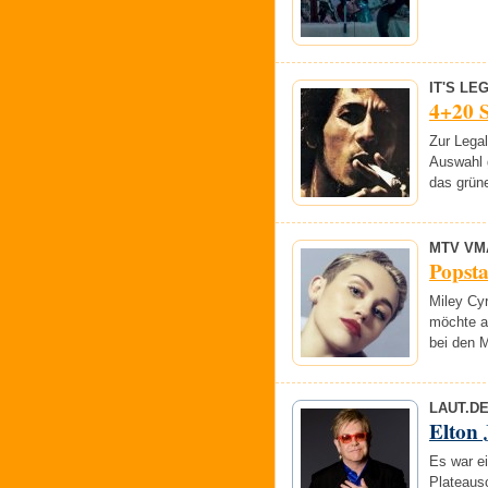
IT'S LE
4+20 
Zur Lega
Auswahl g
das grüne
MTV VM
Popst
Miley Cyr
möchte a
bei den 
LAUT.D
Elton
Es war ei
Plateaus