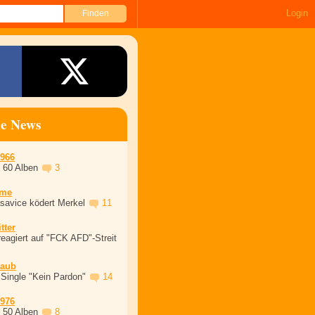
Login
ne News
1966
, 60 Alben
3
ime
asavice ködert Merkel
11
tter
eagiert auf "FCK AFD"-Streit
laub
 Single "Kein Pardon"
14
1976
, 50 Alben
8