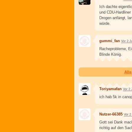
Ich dachte eigentli
und CDU-Hardliner
Drogen anfängt, la
würde.
gummi_fan
Vor 2 J
Racheprobleme, Ein
Blinde König.
All
Toriyamafan
Vor 2 
ich hab 5k in canop
Nutzer-66385
Vor 2
Gott sei Dank mach
richtig auf den Sac