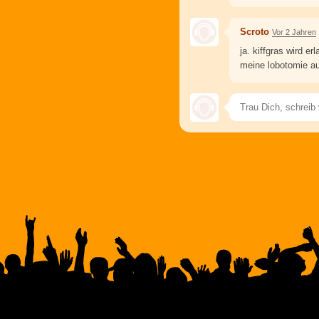
Scroto
Vor 2 Jahren
ja. kiffgras wird e
meine lobotomie a