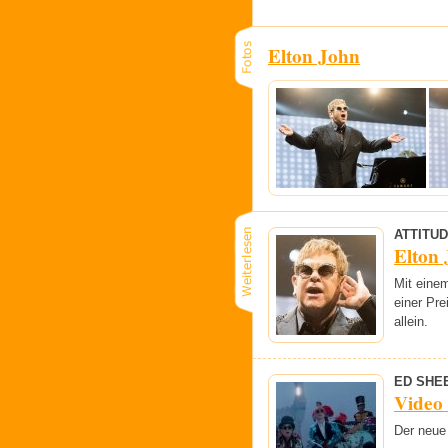
Elton John
ATTITU
Elton 
Mit eine
einer Pre
allein.
ED SHE
Video
Der neue