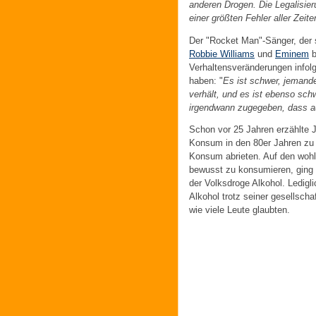
anderen Drogen. Die Legalisie
einer größten Fehler aller Zeite
Der "Rocket Man"-Sänger, der s
Robbie Williams
und
Eminem
b
Verhaltensveränderungen info
haben: "
Es ist schwer, jemand
verhält, und es ist ebenso sc
irgendwann zugegeben, dass au
Schon vor 25 Jahren erzählte J
Konsum in den 80er Jahren zu
Konsum abrieten. Auf den wohl g
bewusst zu konsumieren, ging e
der Volksdroge Alkohol. Ledig
Alkohol trotz seiner gesellscha
wie viele Leute glaubten.