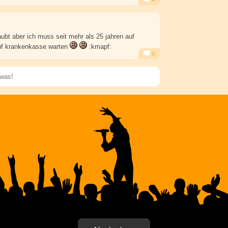
Alarm
Antworten
rlaubt aber ich muss seit mehr als 25 jahren auf
uf krankenkasse warten
:kmapf:
0
Alarm
Antworten
Speichern