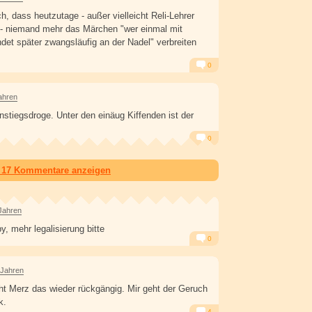
ch, dass heutzutage - außer vielleicht Reli-Lehrer
 - niemand mehr das Märchen "wer einmal mit
ndet später zwangsläufig an der Nadel" verbreiten
0
Alarm
Antworten
ahren
stiegsdroge. Unter den einäug Kiffenden ist der
0
Alarm
Antworten
e 17 Kommentare anzeigen
Jahren
y, mehr legalisierung bitte
0
Alarm
Antworten
 Jahren
t Merz das wieder rückgängig. Mir geht der Geruch
k.
4