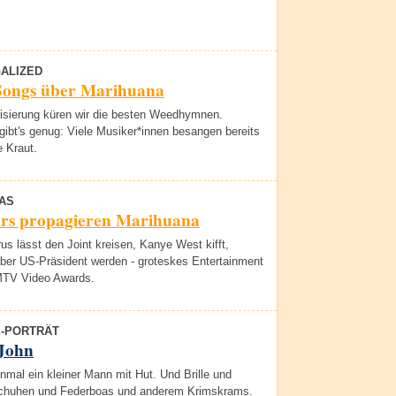
GALIZED
Songs über Marihuana
lisierung küren wir die besten Weedhymnen.
ibt's genug: Viele Musiker*innen besangen bereits
 Kraut.
AS
ars propagieren Marihuana
us lässt den Joint kreisen, Kanye West kifft,
ber US-Präsident werden - groteskes Entertainment
MTV Video Awards.
E-PORTRÄT
 John
nmal ein kleiner Mann mit Hut. Und Brille und
chuhen und Federboas und anderem Krimskrams.