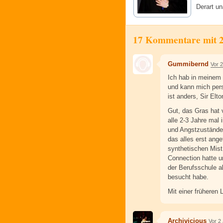
Derart u
17 Kommentare mit 
Gummibernd
Vor 
Ich hab in meinem L
und kann mich pers
ist anders, Sir Elto
Gut, das Gras hat 
alle 2-3 Jahre mal
und Angstzustände 
das alles erst ange
synthetischen Mist 
Connection hatte u
der Berufsschule a
besucht habe.
Mit einer früheren 
Archivicious
Vor 2