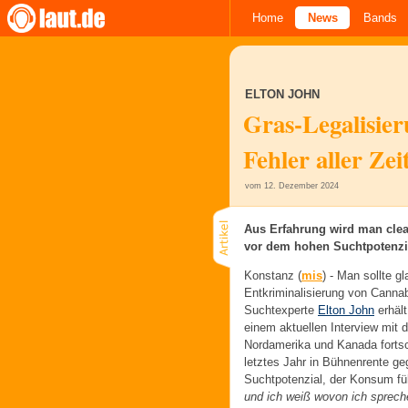
Home
News
Bands
ELTON JOHN
Gras-Legalisie
Fehler aller Zei
vom 12. Dezember 2024
Aus Erfahrung wird man clea
vor dem hohen Suchtpotenzi
Konstanz (
mis
) -
Man sollte g
Entkriminalisierung von Canna
Suchtexperte
Elton John
erhält
einem aktuellen Interview mit
Nordamerika und Kanada fortsch
letztes Jahr in Bühnenrente g
Suchtpotenzial, der Konsum fü
und ich weiß wovon ich spreche