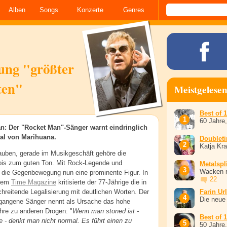
Alben
Songs
Konzerte
Genres
rung "größter
ten"
Meistgelese
Best of 
60 Jahre
n: Der "Rocket Man"-Sänger warnt eindringlich
al von Marihuana.
Doublet
Katja Kr
lauben, gerade im Musikgeschäft gehöre die
bis zum guten Ton. Mit Rock-Legende und
Metalspli
Wacken r
 die Gegenbewegung nun eine prominente Figur. In
22
 dem
Time Magazine
kritisierte der 77-Jährige die in
reitende Legalisierung mit deutlichen Worten. Der
Farin Ur
Die neue
egangene Sänger nennt als Ursache das hohe
hre zu anderen Drogen: "
Wenn man stoned ist -
Best of 
 - denkt man nicht normal. Es führt einen zu
50 Jahre