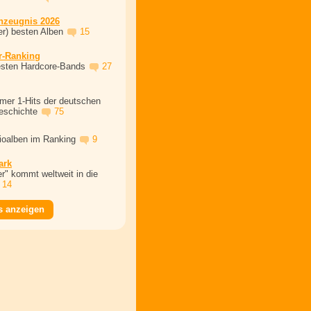
nzeugnis 2026
er) besten Alben
15
r-Ranking
esten Hardcore-Bands
27
mer 1-Hits der deutschen
eschichte
75
dioalben im Ranking
9
ark
r" kommt weltweit in die
14
s anzeigen