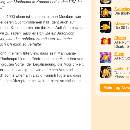
rung von Marihuana in Kanada und in den USA ist
n.
"
Zwische
Die (bish
eit 1990 clean ist und zahlreichen Musikern wie
ei deren Suchtproblemen half, geht auch auf
Klassike
lge des Konsums ein, die ihn zum Aufhören bewogen
Die 30 b
em zu sagen, dass er sich wie ein Arschloch
Charts
hwer, sich das anhören zu müssen. Ich habe
Alle Num
ch ich mich so verhalte
".
Charts-G
ohn in einem Interview, dass sein Marihuana-
Muse
Alle Stu
 Rachenproblemen führte und seine Ärzte ihm vom
rößten Vorteil der Legalisierung, die Möglichkeit,
Linkin P
r ebenso wenig ein, wie auf einen Vergleich mit
"Unshatte
lich Johns Ehemann David Furnish fügte an, dass
Kinos
ftlichen Akzeptanz bei weitem nicht so sicher sei,
Mehr Top-New