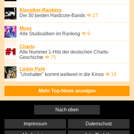
Klassiker-Ranking
Die 30 besten Hardcore-Bands
27
Muse
Alle Studioalben im Ranking
9
Charts
Alle Nummer 1-Hits der deutschen Charts-
Geschichte
75
Linkin Park
"Unshatter" kommt weltweit in die Kinos
14
Mehr Top-News anzeigen
Nach oben
Impressum
Datenschutz