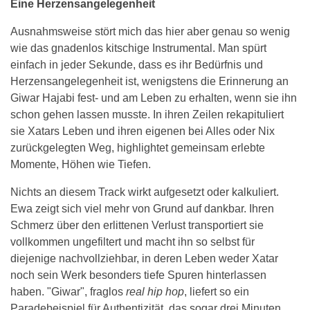
Eine Herzensangelegenheit
Ausnahmsweise stört mich das hier aber genau so wenig
wie das gnadenlos kitschige Instrumental. Man spürt
einfach in jeder Sekunde, dass es ihr Bedürfnis und
Herzensangelegenheit ist, wenigstens die Erinnerung an
Giwar Hajabi fest- und am Leben zu erhalten, wenn sie ihn
schon gehen lassen musste. In ihren Zeilen rekapituliert
sie Xatars Leben und ihren eigenen bei Alles oder Nix
zurückgelegten Weg, highlightet gemeinsam erlebte
Momente, Höhen wie Tiefen.
Nichts an diesem Track wirkt aufgesetzt oder kalkuliert.
Ewa zeigt sich viel mehr von Grund auf dankbar. Ihren
Schmerz über den erlittenen Verlust transportiert sie
vollkommen ungefiltert und macht ihn so selbst für
diejenige nachvollziehbar, in deren Leben weder Xatar
noch sein Werk besonders tiefe Spuren hinterlassen
haben. "Giwar", fraglos
real hip hop
, liefert so ein
Paradebeispiel für Authentizität, das sogar drei Minuten