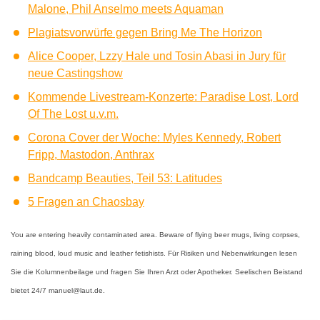
Malone, Phil Anselmo meets Aquaman
Plagiatsvorwürfe gegen Bring Me The Horizon
Alice Cooper, Lzzy Hale und Tosin Abasi in Jury für
neue Castingshow
Kommende Livestream-Konzerte: Paradise Lost, Lord
Of The Lost u.v.m.
Corona Cover der Woche: Myles Kennedy, Robert
Fripp, Mastodon, Anthrax
Bandcamp Beauties, Teil 53: Latitudes
5 Fragen an Chaosbay
You are entering heavily contaminated area. Beware of flying beer mugs, living corpses,
raining blood, loud music and leather fetishists. Für Risiken und Nebenwirkungen lesen
Sie die Kolumnenbeilage und fragen Sie Ihren Arzt oder Apotheker. Seelischen Beistand
bietet 24/7 manuel@laut.de.