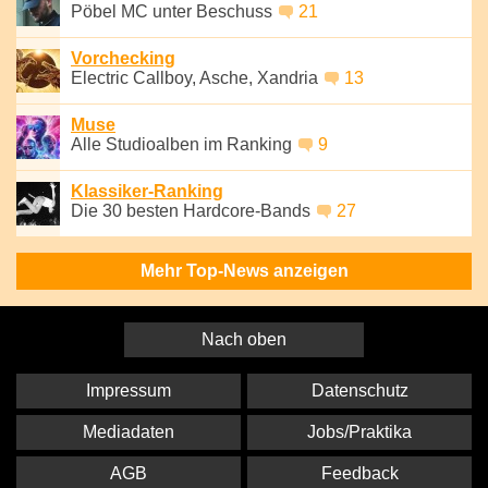
Pöbel MC unter Beschuss
21
Vorchecking
Electric Callboy, Asche, Xandria
13
Muse
Alle Studioalben im Ranking
9
Klassiker-Ranking
Die 30 besten Hardcore-Bands
27
Mehr Top-News anzeigen
Nach oben
Impressum
Datenschutz
Mediadaten
Jobs/Praktika
AGB
Feedback