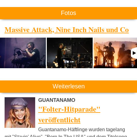
Fotos
Massive Attack, Nine Inch Nails und Co
Weiterlesen
GUANTANAMO
"Folter-Hitparade"
veröffentlicht
Guantanamo-Häftlinge wurden tagelang
mit "Stayin' Alive", "Born In The USA" und dem Titelsong