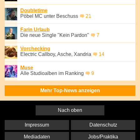
Doubletime
Pöbel MC unter Beschuss
21
Farin Urlaub
Die neue Single "Kein Pardon"
7
Vorchecking
Electric Callboy, Asche, Xandria
14
Muse
Alle Studioalben im Ranking
9
Mehr Top-News anzeigen
Nach oben
Impressum
Datenschutz
Mediadaten
Jobs/Praktika