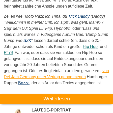
Jahrtausends auf Viva und MTV hörte. Auch der Text
beinhaltet zahlreiche Anspielungen auf diese Zeit.
Zeilen wie "
Moto Razr, ich Trina, du
Trick Daddy
(Daddy)
",
"
Willkomm'n in meiner Crib, ich sipp', was geht, Mami? /
Sag' dem DJ: Spiel Lil' Flip, Hypnotic
" oder "
Lass uns
spiel'n, als wär es 'n Videogame / Shirin Bae, 'Bump Bump
Bump' wie
B2K
" lassen darauf schließen, dass die 25-
Jährige entweder schon als Kind ein großer
Hip Hop
- und
R'n'B
-Fan war, oder dass sie vom aktuellen Hip Hop so
gelangweilt ist, dass sie auf Entdeckungstour durch den
vor ungefähr 20 Jahren beliebten Sound des Genres
gegangen ist. Oder es liegt einfach an dem gerade erst
von
Def Jam Germany unter Vertrag genommenen
Hamburger
Rapper
Bozza
, der als Autor des Textes angegeben ist.
Weiterlesen
LAUT.DE-PORTRÄT