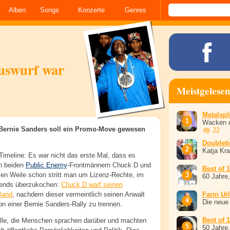
Alben
Songs
Konzerte
Genres
auswurf war
Meistgelese
Metalspli
Wacken r
 Bernie Sanders soll ein Promo-Move gewesen
22
Doublet
Katja Kr
Timeline: Es war nicht das erste Mal, dass es
n beiden
Public Enemy
-Frontmännern Chuck D und
Best of 
zen Weile schon stritt man um Lizenz-Rechte, im
60 Jahre
llends überzukochen:
Chuck D warf seinen
Band
, nachdem dieser vermeintlich seinen Anwalt
Farin Ur
Die neue
n einer Bernie Sanders-Rally zu trennen.
Best of 
lle, die Menschen sprachen darüber und machten
50 Jahre