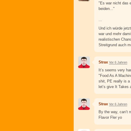
"Es war nicht das 
beiden..."
...
Und ich würde jetz
war und mehr damit
realistischen Chan
Streitgrund auch me
Strax
Vor 6 Jahren
It’s seems very har
"Food As A Machine
shit, PE really is 
let’s give It Takes 
Strax
Vor 6 Jahren
By the way, can’t 
Flavor Fler yo