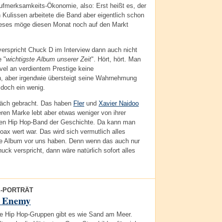
Aufmerksamkeits-Ökonomie, also: Erst heißt es, der
 Kulissen arbeitete die Band aber eigentlich schon
eses möge diesen Monat noch auf den Markt
erspricht Chuck D im Interview dann auch nicht
 "
wichtigste Album unserer Zeit
". Hört, hört. Man
vel an verdientem Prestige keine
, aber irgendwie übersteigt seine Wahrnehmung
 doch ein wenig.
präch gebracht. Das haben
Fler
und
Xavier Naidoo
eren Marke lebt aber etwas weniger von ihrer
chsten Hip Hop-Band der Geschichte. Da kann man
oax wert war. Das wird sich vermutlich alles
ue Album vor uns haben. Denn wenn das auch nur
uck verspricht, dann wäre natürlich sofort alles
E-PORTRÄT
c Enemy
e Hip Hop-Gruppen gibt es wie Sand am Meer.