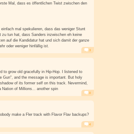
erste Mal, dass es öffentlichen Twist zwischen den
t einfach mal spekulieren, dass das weniger Stunt
 zu tun hat, dass Sanders inzwischen eh keine
cen auf die Kandidatur hat und sich damit der ganze
hr oder weniger hinfällig ist.
3
Alarm
Antworten
d to grow old gracefully in Hip-Hop. I listened to
 Gun", and the message is important. But holy
a shadow of its former self on this track. Nevermind,
a Nation of Millions... another spin
0
Alarm
Antworten
nobody make a Fler track with Flavor Flav backups?
4
Alarm
Antworten