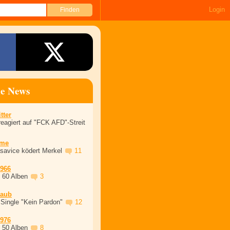
Login
ne News
tter
eagiert auf "FCK AFD"-Streit
ime
asavice ködert Merkel
11
1966
, 60 Alben
3
laub
 Single "Kein Pardon"
12
1976
, 50 Alben
8