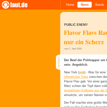
Home
News
Bands
PUBLIC ENEMY
Flavor Flavs R
nur ein Scherz
vom 1. April 2020
Der Beef der Politrapper um
sein. Angeblich.
New York (
ynk
) -
Was für eine 
öffentlichen Twist
zwischen de
Flavor Flav gab. Vor einer gan
März schien der Topf dann vo
langjährigen Kollegen aus der 
einsetzte, um seinen Namen vo
Der Fall machte eine große We