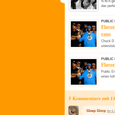
N.W.A gel
das perf
PUBLIC
Flavor
raus
Chuck D 
unterstüt
PUBLIC
Flavor
Public E
einen hö
5 Kommentare mit 1
Gleep Glorp
Vor 6 