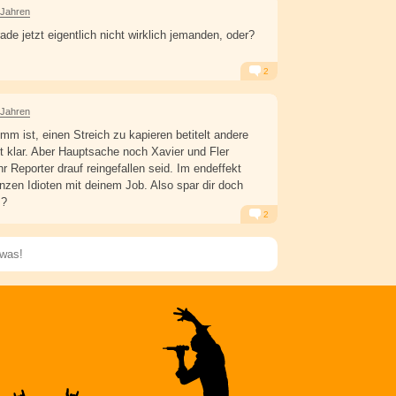
 Jahren
de jetzt eigentlich nicht wirklich jemanden, oder?
2
Alarm
Antworten
 Jahren
mm ist, einen Streich zu kapieren betitelt andere
t klar. Aber Hauptsache noch Xavier und Fler
ihr Reporter drauf reingefallen seid. Im endeffekt
nzen Idioten mit deinem Job. Also spar dir doch
m?
2
Alarm
Antworten
Speichern