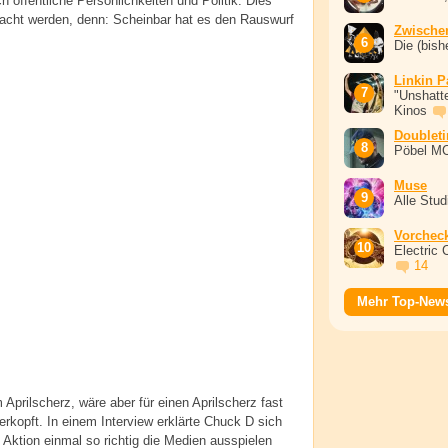
 öffentliche Persönlichkeiten und Politik. Dies
acht werden, denn: Scheinbar hat es den Rauswurf
Zwische
Die (bish
Linkin P
"Unshatte
Kinos
Doublet
Pöbel M
Muse
Alle Stu
Vorchec
Electric 
14
Mehr Top-New
Aprilscherz, wäre aber für einen Aprilscherz fast
rkopft. In einem Interview erklärte Chuck D sich
 Aktion einmal so richtig die Medien ausspielen