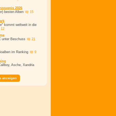
nzeugnis 2026
er) besten Alben
15
ark
r" kommt weltweit in die
12
ime
C unter Beschuss
21
dioalben im Ranking
9
king
Callboy, Asche, Xandria
s anzeigen