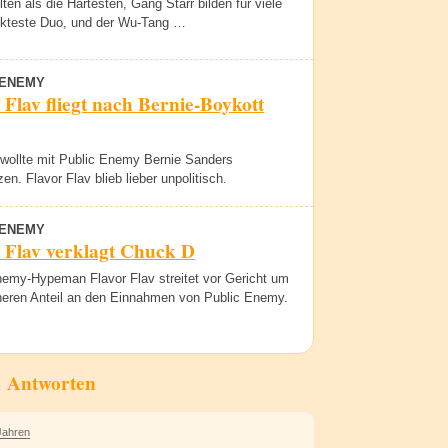
ten als die Härtesten, Gang Starr bilden für viele
ekteste Duo, und der Wu-Tang …
 ENEMY
 Flav fliegt nach Bernie-Boykott
wollte mit Public Enemy Bernie Sanders
zen. Flavor Flav blieb lieber unpolitisch.
 ENEMY
 Flav verklagt Chuck D
nemy-Hypeman Flavor Flav streitet vor Gericht um
heren Anteil an den Einnahmen von Public Enemy.
1 Antworten
Jahren