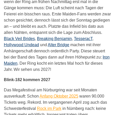
wenn der Ring am frühen Nachmittag erst mal in die
Gänge kommen muss: Die Luft scheint nach Tagen der
Feierei ein bisschen raus. Erste Maiden-Fans werden zwar
schon gesichtet, dennoch lässt sich der Sonntag gediegen
an – und bleibt es auch. Platzte das Infield bis dato aus
allen Nähten, entspannt sich die Lage zum Abschluss.
Black Veil Brides
,
Breaking Benjamin
,
TesseracT
,
Hollywood Undead
und
Alter Bridge
machen mit ihrer
Anhängerschaft dennoch ordentlich Party. Diese steuert
bei der Band des Tages dann auf ihren Höhepunkt zu:
Iron
Maiden
. Der Ring kocht ein letztes Mal hoch für dieses
Jahr. Wir sehen uns 2027!
Blink-182 kommen 2027
Das Megafestival am Nürburgring war seit Monaten
ausverkauft: Schon
Anfang Oktober 2025
waren 90.000
Tickets weg. Rekord. Im vergangenen April zog auch das
Schwesterfestival
Rock im Park
in Nürnberg nach: keine
Tickets mehr erhältlich. Insgesamt traten übers