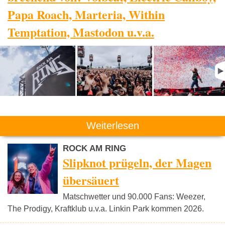
Papa Roach, Marteria, Within
Temptation, Mastodon u.v.a.
Weiterlesen
ROCK AM RING
Slipknot prügeln, der Magen
übersäuert
Matschwetter und 90.000 Fans: Weezer,
The Prodigy, Kraftklub u.v.a. Linkin Park kommen 2026.