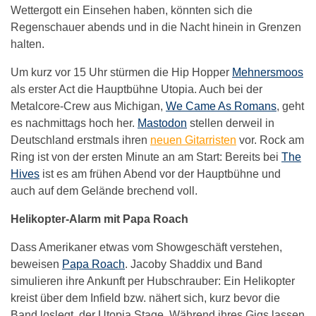
Wettergott ein Einsehen haben, könnten sich die
Regenschauer abends und in die Nacht hinein in Grenzen
halten.
Um kurz vor 15 Uhr stürmen die Hip Hopper
Mehnersmoos
als erster Act die Hauptbühne Utopia. Auch bei der
Metalcore-Crew aus Michigan,
We Came As Romans
, geht
es nachmittags hoch her.
Mastodon
stellen derweil in
Deutschland erstmals ihren
neuen Gitarristen
vor. Rock am
Ring ist von der ersten Minute an am Start: Bereits bei
The
Hives
ist es am frühen Abend vor der Hauptbühne und
auch auf dem Gelände brechend voll.
Helikopter-Alarm mit Papa Roach
Dass Amerikaner etwas vom Showgeschäft verstehen,
beweisen
Papa Roach
. Jacoby Shaddix und Band
simulieren ihre Ankunft per Hubschrauber: Ein Helikopter
kreist über dem Infield bzw. nähert sich, kurz bevor die
Band loslegt, der Utopia Stage. Während ihres Gigs lassen