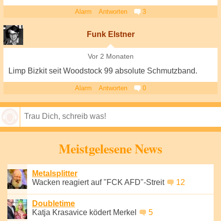
Alarm
Antworten
3
Funk Elstner
Vor 2 Monaten
Limp Bizkit seit Woodstock 99 absolute Schmutzband.
Alarm
Antworten
0
Speichern
Meistgelesene News
Metalsplitter
Wacken reagiert auf "FCK AFD"-Streit
12
Doubletime
Katja Krasavice ködert Merkel
5