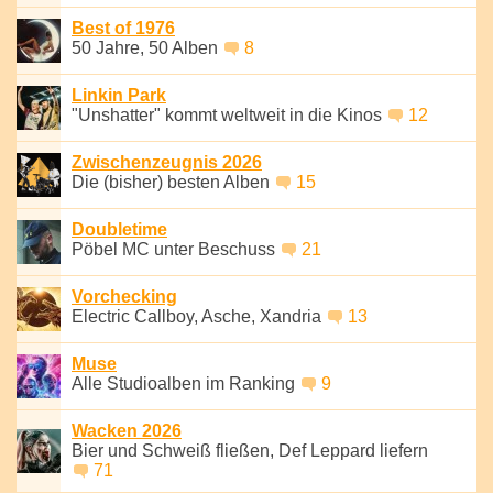
Best of 1976
50 Jahre, 50 Alben
8
Linkin Park
"Unshatter" kommt weltweit in die Kinos
12
Zwischenzeugnis 2026
Die (bisher) besten Alben
15
Doubletime
Pöbel MC unter Beschuss
21
Vorchecking
Electric Callboy, Asche, Xandria
13
Muse
Alle Studioalben im Ranking
9
Wacken 2026
Bier und Schweiß fließen, Def Leppard liefern
71