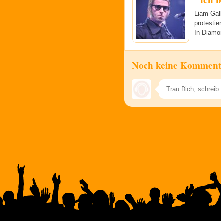
"Ich b
Liam Gall
protestie
In Diamo
Noch keine Komment