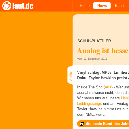
Home
News
Bands
SCHUH-PLATTLER
Analog ist besse
vom 12. Dezember 2016
Vinyl schlägt MP3s. Limitier
Doku. Taylor Hawkins preist
Inside The Shit (
mis
) -
Wer uns
ausnahmsweise nicht, denn di
Wir haben uns auf unsere
Lieb
Lieblingssongs
und am Freitag 
Taylor Hawkins nimmt uns nun 
dem NME, wer ...
die beste Band des Jahr