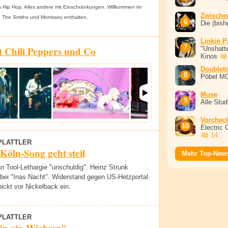
n Hip Hop. Alles andere mit Einschränkungen. Willkommen im
Zwische
 The Smiths und Morrissey enthalten.
Die (bish
Linkin P
 Chili Peppers und Co
"Unshatte
Kinos
Doublet
Pöbel M
Muse
Alle Stu
Vorchec
Electric 
14
PLATTLER
 Köln-Song geht steil
Mehr Top-New
 Tool-Lethargie "unschuldig". Heinz Strunk
 bei "Inas Nacht". Widerstand gegen US-Hetzportal.
nickt vor Nickelback ein.
PLATTLER