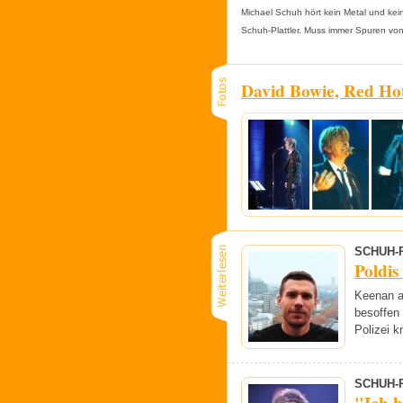
Michael Schuh hört kein Metal und kei
Schuh-Plattler. Muss immer Spuren von
David Bowie, Red Hot
SCHUH-
Poldis
Keenan an
besoffen
Polizei k
SCHUH-