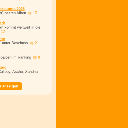
nzeugnis 2026
er) besten Alben
15
ark
r" kommt weltweit in die
12
ime
C unter Beschuss
21
dioalben im Ranking
9
king
Callboy, Asche, Xandria
s anzeigen