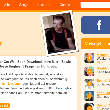
Alben
Songs
Konzerte
Genres
r
Meistgelese
Metalspli
Wacken r
ter Get Well Soon-Download. Intro feiert. Bowie-
22
 Jesse Hughes. 5 Fragen an Hundreds.
Doublet
Katja Kr
ere Lieblings-Band des Jahres ist, erfahrt ihr
ese Kategorie ist uns dann doch zu schwammig.
Best of 
lings-Newcomer
geeinigt und auf unsere
60 Jahre
folgen dann die Lieblingsalben in 2016.
Foo Fighter
diese Arbeit ab. Der Drummer erzählte nämlich
Farin Ur
Die neue
Best of 
es ist
50 Jahre