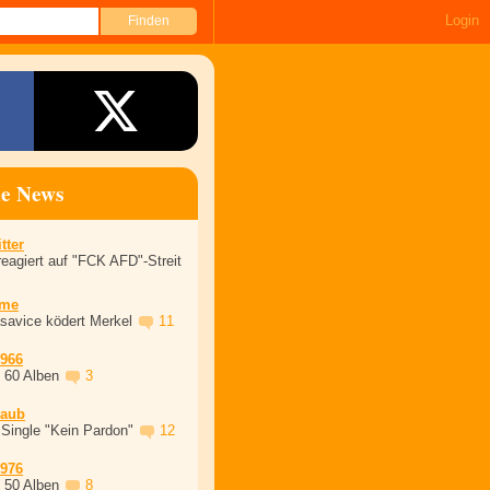
Login
ne News
tter
eagiert auf "FCK AFD"-Streit
ime
asavice ködert Merkel
11
1966
, 60 Alben
3
laub
 Single "Kein Pardon"
12
1976
, 50 Alben
8