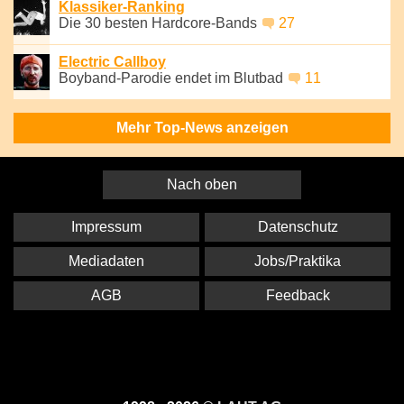
Klassiker-Ranking
Die 30 besten Hardcore-Bands
27
Electric Callboy
Boyband-Parodie endet im Blutbad
11
Mehr Top-News anzeigen
Nach oben
Impressum
Datenschutz
Mediadaten
Jobs/Praktika
AGB
Feedback