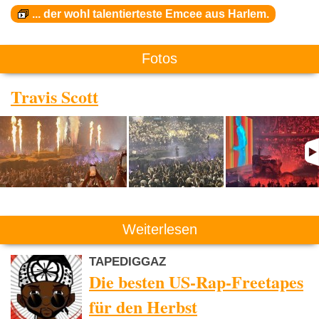
... der wohl talentierteste Emcee aus Harlem.
Fotos
Travis Scott
Weiterlesen
TAPEDIGGAZ
Die besten US-Rap-Freetapes
für den Herbst