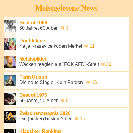
Speichern
Meistgelesene News
Best of 1966
60 Jahre, 60 Alben
3
Doubletime
Katja Krasavice ködert Merkel
11
Metalsplitter
Wacken reagiert auf "FCK AFD"-Streit
26
Farin Urlaub
Die neue Single "Kein Pardon"
16
Best of 1976
50 Jahre, 50 Alben
8
Zwischenzeugnis 2026
Die (bisher) besten Alben
15
Klassiker-Ranking