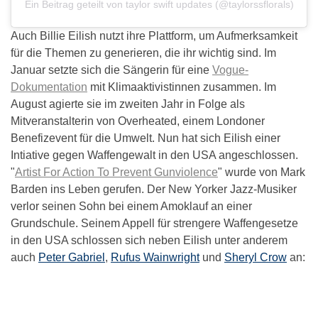
Ein Beitrag geteilt von taylor swift updates (@taylorssflorals)
Auch Billie Eilish nutzt ihre Plattform, um Aufmerksamkeit
für die Themen zu generieren, die ihr wichtig sind. Im
Januar setzte sich die Sängerin für eine
Vogue-
Dokumentation
mit Klimaaktivistinnen zusammen. Im
August agierte sie im zweiten Jahr in Folge als
Mitveranstalterin von Overheated, einem Londoner
Benefizevent für die Umwelt. Nun hat sich Eilish einer
Intiative gegen Waffengewalt in den USA angeschlossen.
"
Artist For Action To Prevent Gunviolence
" wurde von Mark
Barden ins Leben gerufen. Der New Yorker Jazz-Musiker
verlor seinen Sohn bei einem Amoklauf an einer
Grundschule. Seinem Appell für strengere Waffengesetze
in den USA schlossen sich neben Eilish unter anderem
auch
Peter Gabriel
,
Rufus Wainwright
und
Sheryl Crow
an: