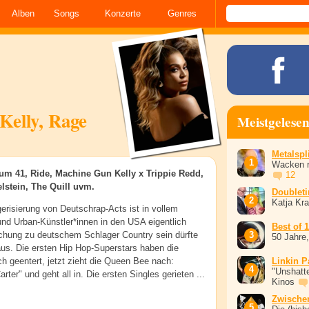
Alben
Songs
Konzerte
Genres
Kelly, Rage
Meistgelese
Metalspli
Wacken r
m 41, Ride, Machine Gun Kelly x Trippie Redd,
12
lstein, The Quill uvm.
Doublet
Katja Kr
erisierung von Deutschrap-Acts ist in vollem
d Urban-Künstler*innen in den USA eigentlich
Best of 
chung zu deutschem Schlager Country sein dürfte
50 Jahre
aus. Die ersten Hip Hop-Superstars haben die
ch geentert, jetzt zieht die Queen Bee nach:
Linkin P
"Unshatte
ter" und geht all in. Die ersten Singles gerieten ...
Kinos
Zwische