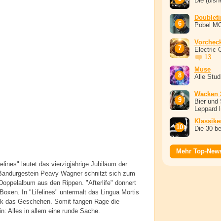
Die (bish
Doublet
Pöbel M
Vorchec
Electric 
13
Muse
Alle Stu
Wacken 
Bier und 
Leppard l
Klassike
Die 30 b
Mehr Top-New
ifelines" läutet das vierzigjährige Jubiläum der
. Bandurgestein Peavy Wagner schnitzt sich zum
 Doppelalbum aus den Rippen. "Afterlife" donnert
oxen. In "Lifelines" untermalt das Lingua Mortis
tik das Geschehen. Somit fangen Rage die
n: Alles in allem eine runde Sache.