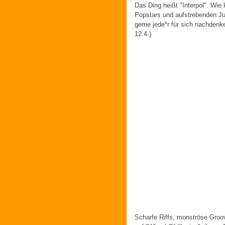
Das Ding heißt "Interpol". Wie k
Popstars und aufstrebenden J
gerne jede*r für sich nachdenk
12.4.)
Scharfe Riffs, monströse Gro