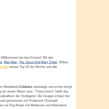
Willkommen bei laut.fm/eins! Mit den
na
,
Man Man
,
The Jesus And Mary Chain
, Bilbao,
t hier
unsere Top 20 der Woche und alle
hen Metalband
Coldrain
unterwegs und schon bringt
s
ein neues Album raus. "Transcience" heißt das
tudioalbum der Stuttgarter. Die Gruppe scheut hier
k und gemeinsam mit Produzent Christoph
den sie Pop-Beats mit Metalcore und Alternative-