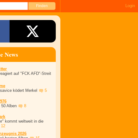
Login
ne News
tter
eagiert auf "FCK AFD"-Streit
ime
asavice ködert Merkel
5
1976
, 50 Alben
8
ark
r" kommt weltweit in die
12
nzeugnis 2026