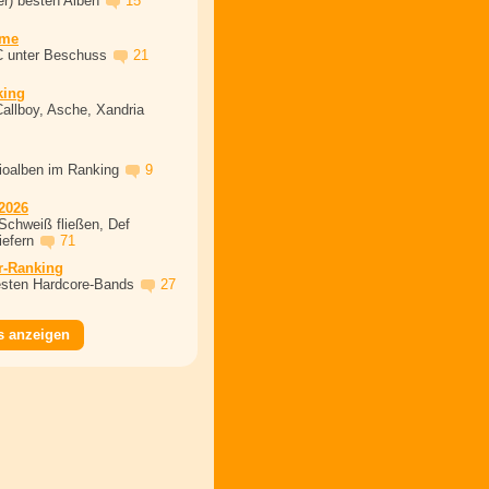
er) besten Alben
15
ime
C unter Beschuss
21
king
Callboy, Asche, Xandria
dioalben im Ranking
9
2026
Schweiß fließen, Def
iefern
71
r-Ranking
esten Hardcore-Bands
27
s anzeigen