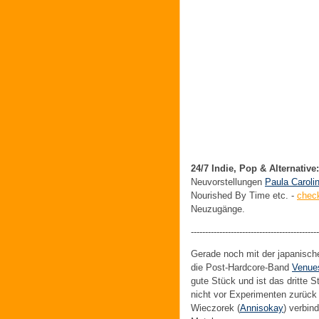
24/7 Indie, Pop & Alternative:
Neuvorstellungen
Paula Caroli
Nourished By Time etc. -
check
Neuzugänge.
---------------------------------------------
Gerade noch mit der japanisc
die Post-Hardcore-Band
Venue
gute Stück und ist das dritte S
nicht vor Experimenten zurüc
Wieczorek (
Annisokay
) verbin