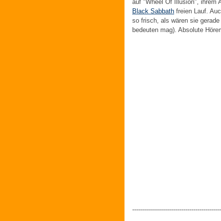
auf "Wheel Of Illusion", ihrem
Black Sabbath
freien Lauf. Au
so frisch, als wären sie gerade
bedeuten mag). Absolute Hörem
---------------------------------------------