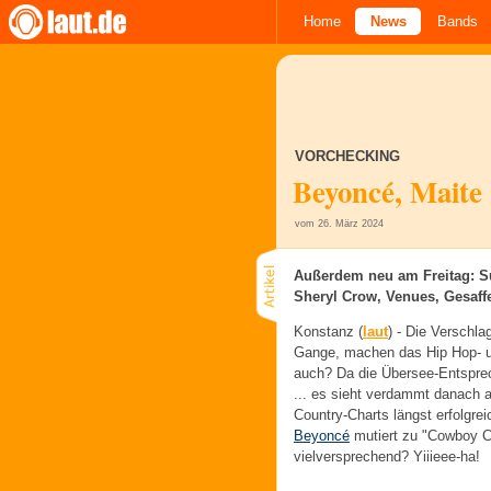
Home
News
Bands
VORCHECKING
Beyoncé, Maite 
vom 26. März 2024
Außerdem neu am Freitag: Su
Sheryl Crow, Venues, Gesaffe
Konstanz (
laut
) -
Die Verschlag
Gange, machen das Hip Hop- un
auch? Da die Übersee-Entspre
... es sieht verdammt danach 
Country-Charts längst erfolgrei
Beyoncé
mutiert zu "Cowboy Car
vielversprechend? Yiiieee-ha!