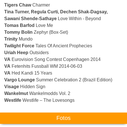
Tigers Chaw
Charmer
Tina Turner, Regula Curti, Dechen Shak-Dagsay,
Sawani Shende-Sathaye
Love Within - Beyond
Tomas Barfod
Love Me
Tommy Bolin
Zephyr (Box-Set)
Trinity
Mundo
Twilight Force
Tales Of Ancient Prophecies
Uriah Heep
Outsiders
VA
Eurovision Song Contest Copenhagen 2014
VA
Fetenhits Fussball WM 2014-06-03
VA
Hed Kandi 15 Years
Vargo Lounge
Summer Celebration 2 (Brazil Edition)
Visage
Hidden Sign
Wankelmut
Wankelmodds Vol. 2
Westlife
Westlife – The Lovesongs
Fotos