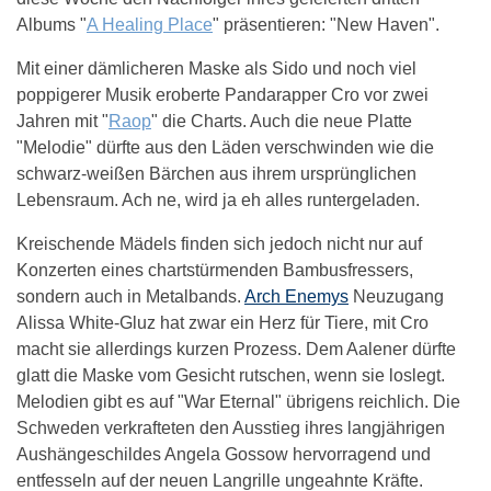
Albums "
A Healing Place
" präsentieren: "New Haven".
Mit einer dämlicheren Maske als Sido und noch viel
poppigerer Musik eroberte Pandarapper Cro vor zwei
Jahren mit "
Raop
" die Charts. Auch die neue Platte
"Melodie" dürfte aus den Läden verschwinden wie die
schwarz-weißen Bärchen aus ihrem ursprünglichen
Lebensraum. Ach ne, wird ja eh alles runtergeladen.
Kreischende Mädels finden sich jedoch nicht nur auf
Konzerten eines chartstürmenden Bambusfressers,
sondern auch in Metalbands.
Arch Enemys
Neuzugang
Alissa White-Gluz hat zwar ein Herz für Tiere, mit Cro
macht sie allerdings kurzen Prozess. Dem Aalener dürfte
glatt die Maske vom Gesicht rutschen, wenn sie loslegt.
Melodien gibt es auf "War Eternal" übrigens reichlich. Die
Schweden verkrafteten den Ausstieg ihres langjährigen
Aushängeschildes Angela Gossow hervorragend und
entfesseln auf der neuen Langrille ungeahnte Kräfte.