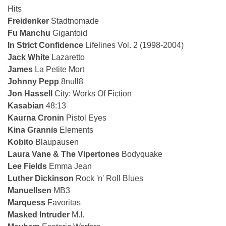
Hits
Freidenker
Stadtnomade
Fu Manchu
Gigantoid
In Strict Confidence
Lifelines Vol. 2 (1998-2004)
Jack White
Lazaretto
James
La Petite Mort
Johnny Pepp
8null8
Jon Hassell
City: Works Of Fiction
Kasabian
48:13
Kaurna Cronin
Pistol Eyes
Kina Grannis
Elements
Kobito
Blaupausen
Laura Vane & The Vipertones
Bodyquake
Lee Fields
Emma Jean
Luther Dickinson
Rock 'n' Roll Blues
Manuellsen
MB3
Marquess
Favoritas
Masked Intruder
M.I.