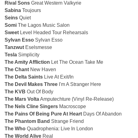
Rival Sons
Great Western Valkyrie
Sabina
Toujours
Seins
Quiet
Somi
The Lagos Music Salon
Sweet
Level Headed Tour Rehearsals
Sylvan Esso
Sylvan Esso
Tanzwut
Eselsmesse
Tesla
Simplicity
The Amity Affliction
Let The Ocean Take Me
The Chant
New Haven
The Delta Saints
Live At Exit/In
The Devil Makes Three
I'm A Stranger Here
The KVB
Out Of Body
The Mars Volta
Amputechture (Vinyl Re-Release)
The Nels Cline Singers
Macroscope
The Pains Of Being Pure At Heart
Days Of Abandon
The Phantom Band
Strange Friend
The Who
Quadrophenia: Live In London
The World Alive
Real