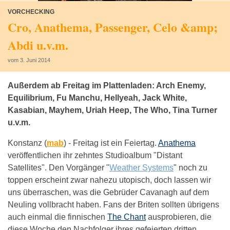
VORCHECKING
Cro, Anathema, Passenger, Celo &amp;
Abdi u.v.m.
vom 3. Juni 2014
Außerdem ab Freitag im Plattenladen: Arch Enemy,
Equilibrium, Fu Manchu, Hellyeah, Jack White,
Kasabian, Mayhem, Uriah Heep, The Who, Tina Turner
u.v.m.
Konstanz (
mab
) -
Freitag ist ein Feiertag.
Anathema
veröffentlichen ihr zehntes Studioalbum "Distant
Satellites". Den Vorgänger "
Weather Systems
" noch zu
toppen erscheint zwar nahezu utopisch, doch lassen wir
uns überraschen, was die Gebrüder Cavanagh auf dem
Neuling vollbracht haben. Fans der Briten sollten übrigens
auch einmal die finnischen
The Chant
ausprobieren, die
diese Woche den Nachfolger ihres gefeierten dritten