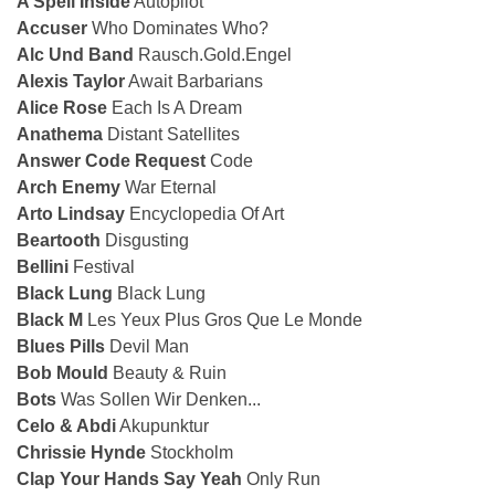
A Spell Inside
Autopilot
Accuser
Who Dominates Who?
Alc Und Band
Rausch.Gold.Engel
Alexis Taylor
Await Barbarians
Alice Rose
Each Is A Dream
Anathema
Distant Satellites
Answer Code Request
Code
Arch Enemy
War Eternal
Arto Lindsay
Encyclopedia Of Art
Beartooth
Disgusting
Bellini
Festival
Black Lung
Black Lung
Black M
Les Yeux Plus Gros Que Le Monde
Blues Pills
Devil Man
Bob Mould
Beauty & Ruin
Bots
Was Sollen Wir Denken...
Celo & Abdi
Akupunktur
Chrissie Hynde
Stockholm
Clap Your Hands Say Yeah
Only Run