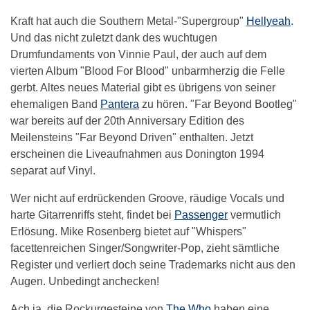
Kraft hat auch die Southern Metal-"Supergroup"
Hellyeah
.
Und das nicht zuletzt dank des wuchtugen
Drumfundaments von Vinnie Paul, der auch auf dem
vierten Album "Blood For Blood" unbarmherzig die Felle
gerbt. Altes neues Material gibt es übrigens von seiner
ehemaligen Band
Pantera
zu hören. "Far Beyond Bootleg"
war bereits auf der 20th Anniversary Edition des
Meilensteins "Far Beyond Driven" enthalten. Jetzt
erscheinen die Liveaufnahmen aus Donington 1994
separat auf Vinyl.
Wer nicht auf erdrückenden Groove, räudige Vocals und
harte Gitarrenriffs steht, findet bei
Passenger
vermutlich
Erlösung. Mike Rosenberg bietet auf "Whispers"
facettenreichen Singer/Songwriter-Pop, zieht sämtliche
Register und verliert doch seine Trademarks nicht aus den
Augen. Unbedingt anchecken!
Ach ja, die Rockurgesteine von
The Who
haben eine