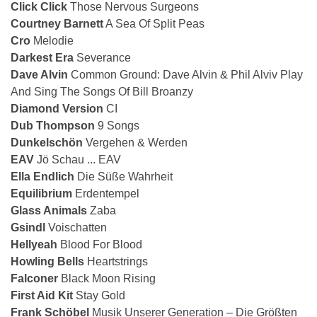
Click Click
Those Nervous Surgeons
Courtney Barnett
A Sea Of Split Peas
Cro
Melodie
Darkest Era
Severance
Dave Alvin
Common Ground: Dave Alvin & Phil Alviv Play
And Sing The Songs Of Bill Broanzy
Diamond Version
CI
Dub Thompson
9 Songs
Dunkelschön
Vergehen & Werden
EAV
Jö Schau ... EAV
Ella Endlich
Die Süße Wahrheit
Equilibrium
Erdentempel
Glass Animals
Zaba
Gsindl
Voischatten
Hellyeah
Blood For Blood
Howling Bells
Heartstrings
Falconer
Black Moon Rising
First Aid Kit
Stay Gold
Frank Schöbel
Musik Unserer Generation – Die Größten