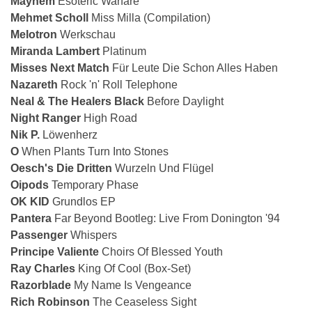
Mayhem
Esoteric Warfare
Mehmet Scholl
Miss Milla (Compilation)
Melotron
Werkschau
Miranda Lambert
Platinum
Misses Next Match
Für Leute Die Schon Alles Haben
Nazareth
Rock 'n' Roll Telephone
Neal & The Healers Black
Before Daylight
Night Ranger
High Road
Nik P.
Löwenherz
O
When Plants Turn Into Stones
Oesch's Die Dritten
Wurzeln Und Flügel
Oipods
Temporary Phase
OK KID
Grundlos EP
Pantera
Far Beyond Bootleg: Live From Donington '94
Passenger
Whispers
Principe Valiente
Choirs Of Blessed Youth
Ray Charles
King Of Cool (Box-Set)
Razorblade
My Name Is Vengeance
Rich Robinson
The Ceaseless Sight