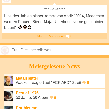
Vor 12 Jahren
Line des Jahres bisher kommt von Abdi: "2014, Maedchen
werden Frauen: Biene-Maja-Unterhose, vorne gelb, hinten
braun!".
Alarm
Antworten
3
Speichern
Meistgelesene News
Metalsplitter
Wacken reagiert auf "FCK AFD"-Streit
8
Best of 1976
50 Jahre, 50 Alben
8
Doubletime