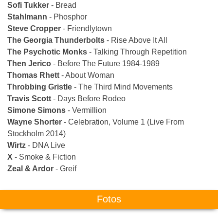
Sofi Tukker
- Bread
Stahlmann
- Phosphor
Steve Cropper
- Friendlytown
The Georgia Thunderbolts
- Rise Above It All
The Psychotic Monks
- Talking Through Repetition
Then Jerico
- Before The Future 1984-1989
Thomas Rhett
- About Woman
Throbbing Gristle
- The Third Mind Movements
Travis Scott
- Days Before Rodeo
Simone Simons
- Vermillion
Wayne Shorter
- Celebration, Volume 1 (Live From
Stockholm 2014)
Wirtz
- DNA Live
X
- Smoke & Fiction
Zeal & Ardor
- Greif
Fotos