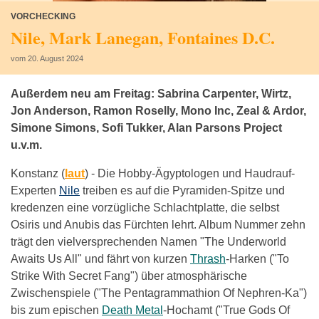
VORCHECKING
Nile, Mark Lanegan, Fontaines D.C.
vom 20. August 2024
Außerdem neu am Freitag: Sabrina Carpenter, Wirtz,
Jon Anderson, Ramon Roselly, Mono Inc, Zeal & Ardor,
Simone Simons, Sofi Tukker, Alan Parsons Project
u.v.m.
Konstanz (
laut
) -
Die Hobby-Ägyptologen und Haudrauf-
Experten
Nile
treiben es auf die Pyramiden-Spitze und
kredenzen eine vorzügliche Schlachtplatte, die selbst
Osiris und Anubis das Fürchten lehrt. Album Nummer zehn
trägt den vielversprechenden Namen "The Underworld
Awaits Us All" und fährt von kurzen
Thrash
-Harken ("To
Strike With Secret Fang") über atmosphärische
Zwischenspiele ("The Pentagrammathion Of Nephren-Ka")
bis zum epischen
Death Metal
-Hochamt ("True Gods Of