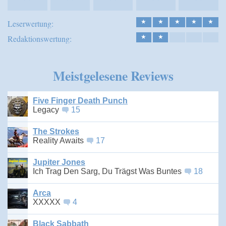
Leserwertung:
★
★
★
★
★
Redaktionswertung:
★
★
Meistgelesene Reviews
Five Finger Death Punch
Legacy
15
The Strokes
Reality Awaits
17
Jupiter Jones
Ich Trag Den Sarg, Du Trägst Was Buntes
18
Arca
XXXXX
4
Black Sabbath