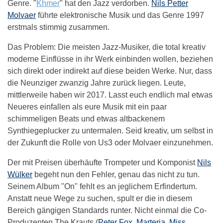
Genre. "
Khmer
" hat den Jazz verdorben.
Nils Petter
Molvaer
führte elektronische Musik und das Genre 1997
erstmals stimmig zusammen.
Das Problem: Die meisten Jazz-Musiker, die total kreativ
moderne Einflüsse in ihr Werk einbinden wollen, beziehen
sich direkt oder indirekt auf diese beiden Werke. Nur, dass
die Neunziger zwanzig Jahre zurück liegen. Leute,
mittlerweile haben wir 2017. Lasst euch endlich mal etwas
Neueres einfallen als eure Musik mit ein paar
schimmeligen Beats und etwas altbackenem
Synthiegeplucker zu untermalen. Seid kreativ, um selbst in
der Zukunft die Rolle von Us3 oder Molvaer einzunehmen.
Der mit Preisen überhäufte Trompeter und Komponist
Nils
Wülker
begeht nun den Fehler, genau das nicht zu tun.
Seinem Album "On" fehlt es an jeglichem Erfindertum.
Anstatt neue Wege zu suchen, spult er die in diesem
Bereich gängigen Standards runter. Nicht einmal die Co-
Produzenten The Krauts (
Peter Fox
,
Marteria
,
Miss