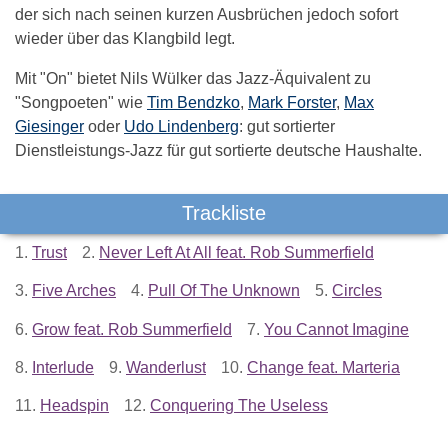
der sich nach seinen kurzen Ausbrüchen jedoch sofort
wieder über das Klangbild legt.
Mit "On" bietet Nils Wülker das Jazz-Äquivalent zu
"Songpoeten" wie
Tim Bendzko
,
Mark Forster
,
Max
Giesinger
oder
Udo Lindenberg
: gut sortierter
Dienstleistungs-Jazz für gut sortierte deutsche Haushalte.
Trackliste
1.
Trust
2.
Never Left At All feat. Rob Summerfield
3.
Five Arches
4.
Pull Of The Unknown
5.
Circles
6.
Grow feat. Rob Summerfield
7.
You Cannot Imagine
8.
Interlude
9.
Wanderlust
10.
Change feat. Marteria
11.
Headspin
12.
Conquering The Useless