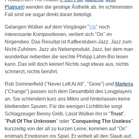
Platnum
) wenden die gestrige Ästhetik ab. Im schlimmsten
Fall sind sie sogar direkt daran beteiligt.
Gelangen Wülker auf dem Vorgänger "
Up
" noch
interessante Kompositionen, verliert sich "On" im
Nirgendwo. Das Resultat ist Kaffeestuben-Jazz. Jazz zum
Nicht-Zuhören. Jazz als Nebenprodukt. Jazz, bei dem man
wunderbar nebenbei die seichte Philipp Lahm-Bio lesen
kann. Das will doch keiner! Nichts sagt etwas aus, nichts
schmerzt, nichts berührt.
Rob Sommerfield ("Never Left At All", "Grow") und
Marteria
("Change") passen sich dem Gesamtbild des Longplayers
an. Sie schlendern kurz ans Mikro und hinterlassen keine
bleibenden Spuren. Für die wenigen Lichtblicke sorgt
Schlagzeuger Benny Greb. Lässt Wülker ihn in "
Trust
",
"
Pull Of The Unknown
" oder "
Conquering The Useless
"
kurzzeitig von der all zu kurzen Leine, kommen auf "On"
erstmals Emotionen ins Spiel. Er wirbelt all den Staub auf,