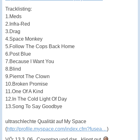
Tracklisting:
1.Meds
2.Infra-Red
3.Drag
4.Space Monkey
5.Follow The Cops Back Home
6.Post Blue
7.Because I Want You
8.Blind
9.Pierrot The Clown
10.Broken Promise
11.One Of A Kind
12.In The Cold Light Of Day
13.Song To Say Goodbye
ultraschlechte Qualität auf My Space
(
http://profile.myspace.com/index.cfm?fusea…
)
VÖ: 13.3. 06...Coxontag und das...klingt gut.