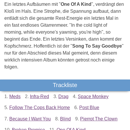
Ein letztes Aufbäumen mit "
One Of A Kind
", verdrängt den
Kloß im Hals. Eine Strophe, die Spannung aufbaut, dann
entlädt sich die gesamte Rest-Energie ein letztes Mal in
ein fast endloses Gitarrenmeer. "In the cold light of
morning, while everyone's yawning, you're high", so
beginnt das Ende. Ein letztes Versinken, dann kommt der
Kopfschmerz. Hoffentlich ist der "
Song To Say Goodbye
"
nur für den Abschied dieses Mal gemeint, denn diesem
wirklich intensiven Album könnten getrost noch einige
folgen.
Trackliste
1.
Meds
2.
Infra-Red
3.
Drag
4.
Space Monkey
5.
Follow The Cops Back Home
6.
Post Blue
7.
Because I Want You
8.
Blind
9.
Pierrot The Clown
10.
Broken Promise
11.
One Of A Kind