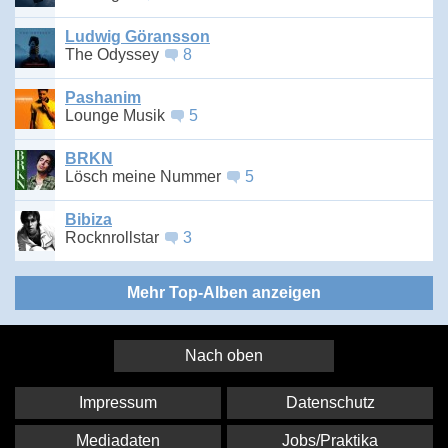
Ludwig Göransson
The Odyssey
8
Pashanim
Lounge Musik
5
BRKN
Lösch meine Nummer
5
Bibiza
Rocknrollstar
3
Mehr Top-Alben anzeigen
Nach oben
Impressum
Datenschutz
Mediadaten
Jobs/Praktika