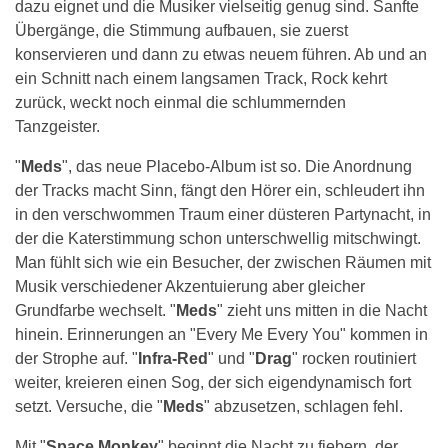
dazu eignet und die Musiker vielseitig genug sind. Sanfte
Übergänge, die Stimmung aufbauen, sie zuerst
konservieren und dann zu etwas neuem führen. Ab und an
ein Schnitt nach einem langsamen Track, Rock kehrt
zurück, weckt noch einmal die schlummernden
Tanzgeister.
"
Meds
", das neue Placebo-Album ist so. Die Anordnung
der Tracks macht Sinn, fängt den Hörer ein, schleudert ihn
in den verschwommen Traum einer düsteren Partynacht, in
der die Katerstimmung schon unterschwellig mitschwingt.
Man fühlt sich wie ein Besucher, der zwischen Räumen mit
Musik verschiedener Akzentuierung aber gleicher
Grundfarbe wechselt. "
Meds
" zieht uns mitten in die Nacht
hinein. Erinnerungen an "Every Me Every You" kommen in
der Strophe auf. "
Infra-Red
" und "
Drag
" rocken routiniert
weiter, kreieren einen Sog, der sich eigendynamisch fort
setzt. Versuche, die "
Meds
" abzusetzen, schlagen fehl.
Mit "
Space Monkey
" beginnt die Nacht zu fiebern, der