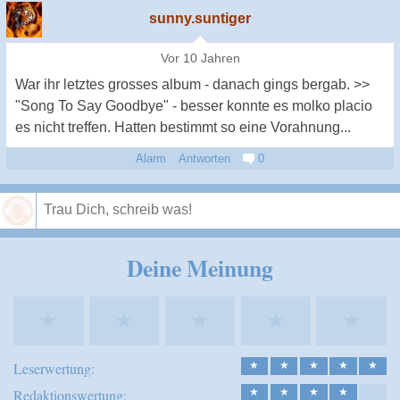
sunny.suntiger
Vor 10 Jahren
War ihr letztes grosses album - danach gings bergab. >>
"Song To Say Goodbye" - besser konnte es molko placio
es nicht treffen. Hatten bestimmt so eine Vorahnung...
Alarm
Antworten
0
Speichern
Deine Meinung
★
★
★
★
★
Leserwertung:
★
★
★
★
★
Redaktionswertung:
★
★
★
★