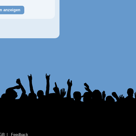
n anzeigen
GB
Feedback