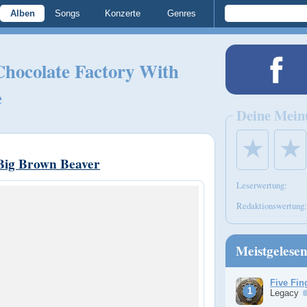
Alben
Songs
Konzerte
Genres
hocolate Factory With
e
Deine Mein
★
★
Big Brown Beaver
Leserwertung:
Redaktionswertung:
Meistgelese
Five Fin
Legacy