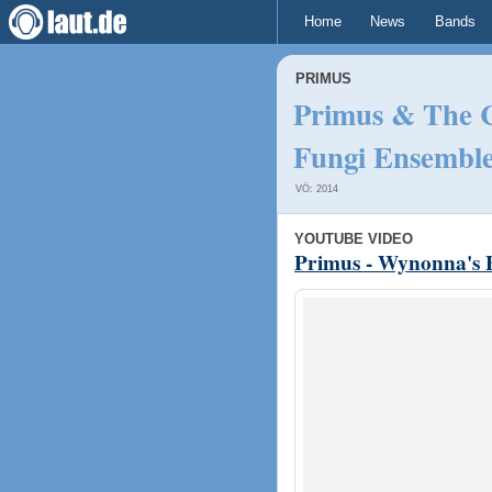
Home
News
Bands
PRIMUS
Primus & The C
Fungi Ensembl
VÖ: 2014
YOUTUBE VIDEO
Primus - Wynonna's 