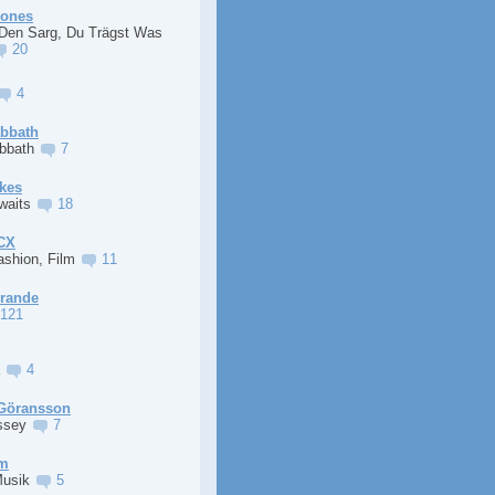
Jones
 Den Sarg, Du Trägst Was
20
4
abbath
abbath
7
kes
Awaits
18
XCX
ashion, Film
11
Grande
121
a
4
Göransson
ssey
7
im
Musik
5