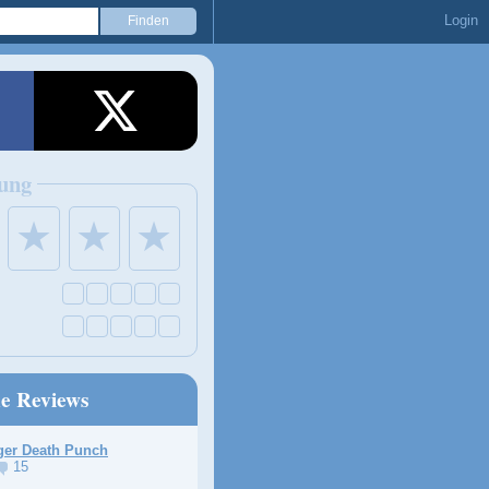
Login
ung
★
★
★
ne Reviews
ger Death Punch
15