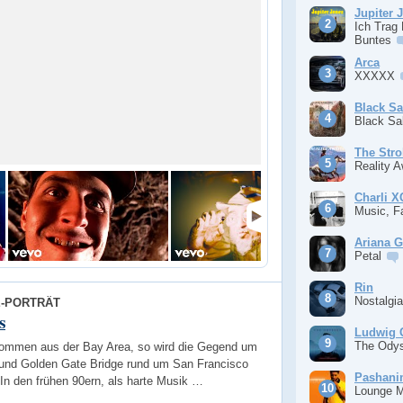
Jupiter 
Ich Trag
Buntes
Arca
XXXXX
Black S
Black S
The Stro
Reality 
Charli 
Music, F
Ariana 
Petal
Rin
Nostalgi
E-PORTRÄT
s
Ludwig 
The Ody
ommen aus der Bay Area, so wird die Gegend um
 und Golden Gate Bridge rund um San Francisco
Pashan
In den frühen 90ern, als harte Musik …
Lounge 