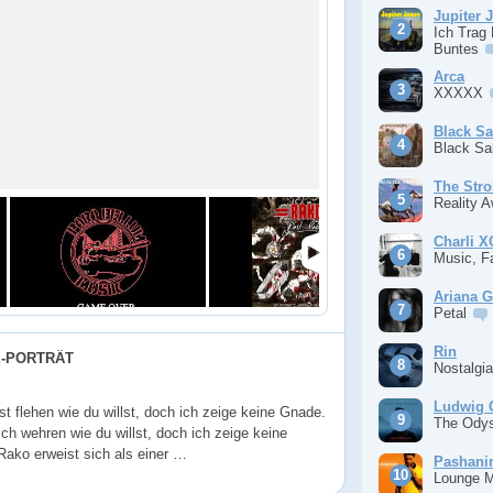
Jupiter 
Ich Trag
Buntes
Arca
XXXXX
Black S
Black S
The Stro
Reality 
Charli 
Music, F
Ariana 
Petal
Rin
E-PORTRÄT
Nostalgi
Ludwig 
t flehen wie du willst, doch ich zeige keine Gnade.
The Ody
ch wehren wie du willst, doch ich zeige keine
Rako erweist sich als einer …
Pashan
Lounge 