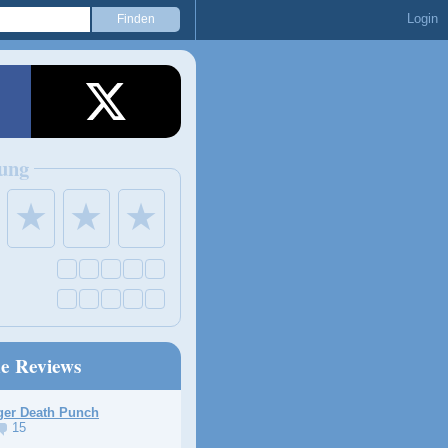
Login
ung
★
★
★
ne Reviews
ger Death Punch
15