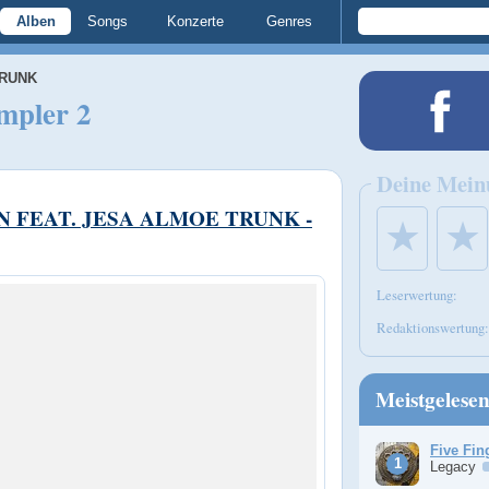
Alben
Songs
Konzerte
Genres
TRUNK
mpler 2
Deine Mein
N FEAT. JESA ALMOE TRUNK -
★
★
Leserwertung:
Redaktionswertung:
Meistgelese
Five Fin
Legacy