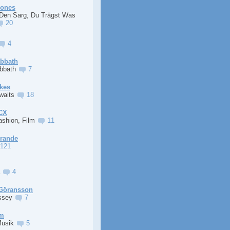
Jones
 Den Sarg, Du Trägst Was
20
4
abbath
abbath
7
kes
Awaits
18
XCX
ashion, Film
11
Grande
121
a
4
Göransson
ssey
7
im
Musik
5