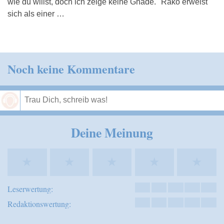
wie du willst, doch ich zeige keine Gnade." Rako erweist
sich als einer …
Noch keine Kommentare
Speichern
Deine Meinung
★
★
★
★
★
Leserwertung:
Redaktionswertung: