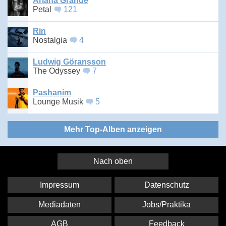
Ariana Grande
Petal
121
Rin
Nostalgia
4
Ludwig Göransson
The Odyssey
7
Pashanim
Lounge Musik
5
Mehr Top-Alben anzeigen
Nach oben
Impressum
Datenschutz
Mediadaten
Jobs/Praktika
AGB
Feedback