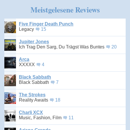
Meistgelesene Reviews
Five Finger Death Punch
Legacy
15
Jupiter Jones
Ich Trag Den Sarg, Du Trägst Was Buntes
20
Arca
XXXXX
4
Black Sabbath
Black Sabbath
7
The Strokes
Reality Awaits
18
Charli XCX
Music, Fashion, Film
11