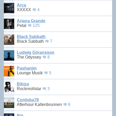
Arca
XXXXX
4
Ariana Grande
Petal
125
Black Sabbath
Black Sabbath
7
Ludwig Göransson
The Odyssey
8
Pashanim
Lounge Musik
5
Bibiza
Rocknrollstar
3
Cordoba78
Afterhour Kaltenbrunnen
6
Rin