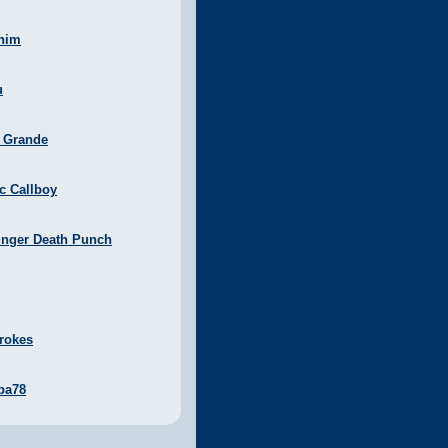
nim
u
a Grande
ic Callboy
inger Death Punch
rokes
ba78