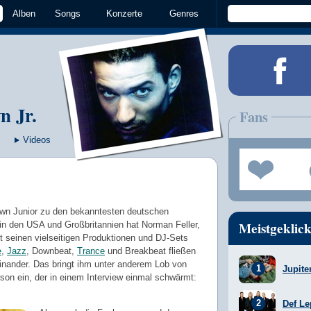
Alben
Songs
Konzerte
Genres
n Jr.
Fans
Videos
own Junior zu den bekanntesten deutschen
Meistgeklick
n den USA und Großbritannien hat Norman Feller,
it seinen vielseitigen Produktionen und DJ-Sets
e
,
Jazz
, Downbeat,
Trance
und Breakbeat fließen
einander. Das bringt ihm unter anderem Lob von
Jupite
son ein, der in einem Interview einmal schwärmt:
Def Le