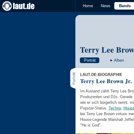
Home
News
Bands
Terry Lee Brow
Porträt
Alben
LAUT.DE-BIOGRAPHIE
Terry Lee Brown Jr.
Im Ausland zählt Terry Lee Br
Produzenten und DJs. Gerade i
wie er sich bürgerlich nennt, m
Popstar-Status.
Techno
,
Hous
bei Terry Lee Brown virtuos in
House-Legende Marshall Jeffer
"He is God".