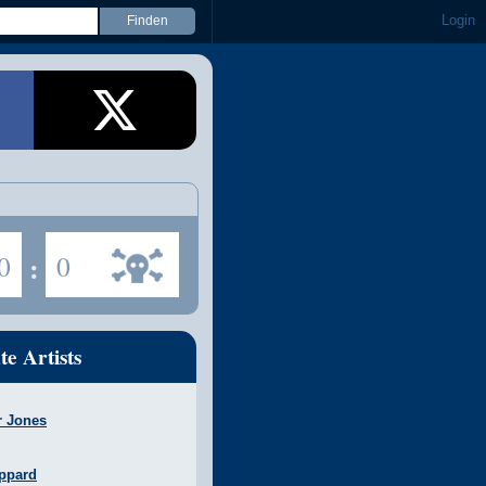
Login
0
:
0
te Artists
r Jones
ppard