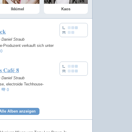
Ikkimel
Kaos
ack
n Daniel Straub
e-Produzent verkauft sich unter
0
s Café 8
n Daniel Straub
se, electroide Techhouse-
.
0
Alle Alben anzeigen