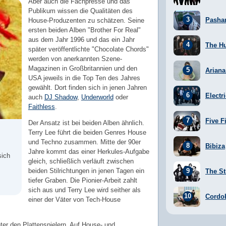
Aber auch die Fachpresse und das
Publikum wissen die Qualitäten des
Pasha
House-Produzenten zu schätzen. Seine
ersten beiden Alben "Brother For Real"
aus dem Jahr 1996 und das ein Jahr
The H
später veröffentlichte "Chocolate Chords"
werden von anerkannten Szene-
Magazinen in Großbritannien und den
Arian
USA jeweils in die Top Ten des Jahres
gewählt. Dort finden sich in jenen Jahren
Electr
auch
DJ Shadow
,
Underworld
oder
Faithless
.
Five F
Der Ansatz ist bei beiden Alben ähnlich.
Terry Lee führt die beiden Genres House
und Techno zusammen. Mitte der 90er
Bibiza
Jahre kommt das einer Herkules-Aufgabe
sich
gleich, schließlich verläuft zwischen
beiden Stilrichtungen in jenen Tagen ein
The St
tiefer Graben. Die Pionier-Arbeit zahlt
sich aus und Terry Lee wird seither als
Cordo
einer der Väter von Tech-House
nter den Plattenspielern. Auf House- und