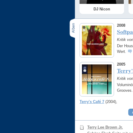
DJ Nicon
2008
Softp
Kritik vo
Der Hous
Wert.
2005
Terry'
Kritik vo
Voluminö
Grooves
Terry's Café 7
(2004)
Terry Lee Brown Jr.