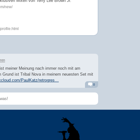
klusiven Mixen von Terry Lee Brown Jr.
com/new/
profile.html
hren
 ist meiner Meinung nach immer noch mit am
 Grund ist Tribal Nova in meinem neuesten Set mit
xcloud.com/PaulKatz/retrogres…
0
Alarm
Antworten
Speichern