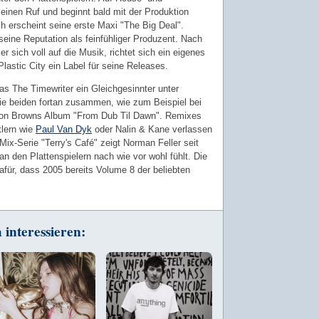
seinen Ruf und beginnt bald mit der Produktion
ch erscheint seine erste Maxi "The Big Deal".
seine Reputation als feinfühliger Produzent. Nach
er sich voll auf die Musik, richtet sich ein eigenes
Plastic City ein Label für seine Releases.
as The Timewriter ein Gleichgesinnter unter
die beiden fortan zusammen, wie zum Beispiel bei
von Browns Album "From Dub Til Dawn". Remixes
tlern wie
Paul Van Dyk
oder Nalin & Kane verlassen
Mix-Serie "Terry's Café" zeigt Norman Feller seit
an den Plattenspielern nach wie vor wohl fühlt. Die
für, dass 2005 bereits Volume 8 der beliebten
interessieren: