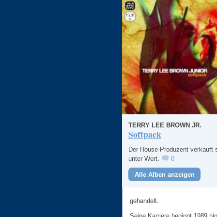
TERRY LEE BROWN JR.
Softpack
Der House-Produzent verkauft 
unter Wert.
0
Alle Alben anzeigen
gehandelt.
Seine Karriere beginnt 1989 hi