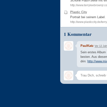
Schöne Flash-Seite mit ex
http://www.terryleebrownjr.
Plastic City
Portrait bei seinem Label.
http://www.plasticcity.de/terry
1 Kommentar
PaulKatz
Vor 12 Ja
Sein erstes Album
besten. Aus diesem
drin:
http://www.mi