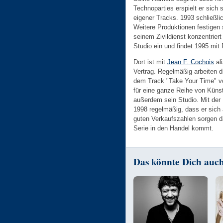
Technoparties erspielt er sich 
eigener Tracks. 1993 schließli
Weitere Produktionen festigen 
seinem Zivildienst konzentriert 
Studio ein und findet 1995 mit 
Dort ist mit
Jean F. Cochois
ali
Vertrag. Regelmäßig arbeiten 
dem Track "Take Your Time" 
für eine ganze Reihe von Küns
außerdem sein Studio. Mit der 
1998 regelmäßig, dass er sich 
guten Verkaufszahlen sorgen da
Serie in den Handel kommt.
Das könnte Dich auch 