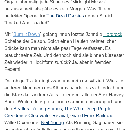
Organ inbrünstig jede Silbe des "Midnight Moses"
herausschreit, als gäbe es kein Morgen. Was für ein
perfekter Opener für
The Dead Daisies
neuen Streich
"Locked And Loaded".
Mit "
Burn It Down
" gelang ihnen letztes Jahr die
Hardrock
-
Scheibe der Saison. Solch einen Haufen meisterlicher
Stücke kann man nicht alle paar Tage verfassen. Es
braucht seine Zeit. Und dennoch sind sie binnen kürzester
Zeit wieder in Hochform zurück? Ja, aber in fremden
Federn!
Der obige Track klingt zwar lupenrein daisyfiziert. Wie alle
anderen Nummern des Albums handelt es sich jedoch um
die Klassiker anderer Acts; in jenem Falle der Alex Harvey
Band. Weitere Interpretationen stammen ursprünglich von
den
Beatles,
Rolling Stones
,
The Who
,
Deep Purple
,
Creedence Clearwater Revival
,
Grand Funk Railroad
,
Willie Dixon oder
Neil Young
. Als Running Gag bauen sie
bei jedem ihrer Auftritte zwei Fremdkompositionen ein. Hier