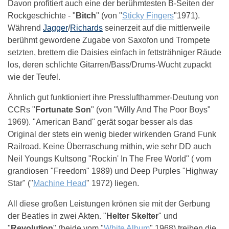
Davon profitiert auch eine der berühmtesten B-Seiten der
Rockgeschichte - "
Bitch
" (von "
Sticky Fingers
"1971).
Während
Jagger
/
Richards
seinerzeit auf die mittlerweile
berühmt gewordene Zugabe von Saxofon und Trompete
setzten, brettern die Daisies einfach in fettsträhniger Räude
los, deren schlichte Gitarren/Bass/Drums-Wucht zupackt
wie der Teufel.
Ähnlich gut funktioniert ihre Presslufthammer-Deutung von
CCRs "
Fortunate Son
" (von "Willy And The Poor Boys"
1969). "American Band" gerät sogar besser als das
Original der stets ein wenig bieder wirkenden Grand Funk
Railroad. Keine Überraschung mithin, wie sehr DD auch
Neil Youngs Kultsong "Rockin' In The Free World" ( vom
grandiosen "Freedom" 1989) und Deep Purples "Highway
Star" ("
Machine Head
" 1972) liegen.
All diese großen Leistungen krönen sie mit der Gerbung
der Beatles in zwei Akten. "
Helter Skelter
" und
"
Revolution
" (beide vom "
White Album
" 1968) treiben die