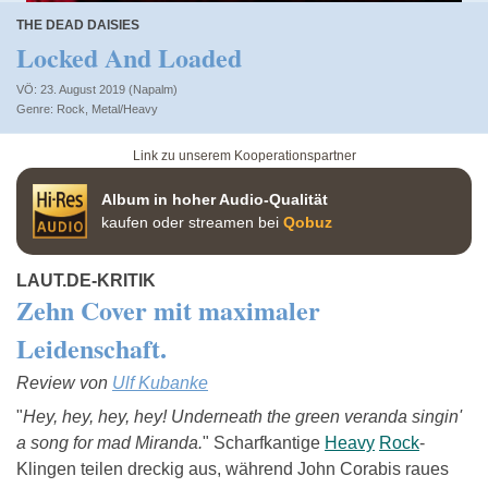
THE DEAD DAISIES
Locked And Loaded
VÖ: 23. August 2019 (Napalm)
Rock
,
Metal/Heavy
Link zu unserem Kooperationspartner
Album in hoher Audio-Qualität
kaufen oder streamen bei
Qobuz
LAUT.DE-KRITIK
Zehn Cover mit maximaler
Leidenschaft.
Review von
Ulf Kubanke
"
Hey, hey, hey, hey! Underneath the green veranda singin'
a song for mad Miranda.
" Scharfkantige
Heavy
Rock
-
Klingen teilen dreckig aus, während John Corabis raues