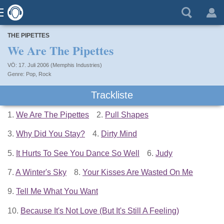
THE PIPETTES
We Are The Pipettes
VÖ: 17. Juli 2006 (Memphis Industries)
Pop
,
Rock
Trackliste
1.
We Are The Pipettes
2.
Pull Shapes
3.
Why Did You Stay?
4.
Dirty Mind
5.
It Hurts To See You Dance So Well
6.
Judy
7.
A Winter's Sky
8.
Your Kisses Are Wasted On Me
9.
Tell Me What You Want
10.
Because It's Not Love (But It's Still A Feeling)