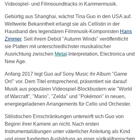
Videospiel- und Filmsoundtracks in Kammermusik.
Gebürtig aus Shanghai, wächst Tina Guo in den USA auf.
Weltweite Bekanntheit erlangt sie als Cellistin in der
Hausband des legendären Filmmusik-Komponisten
Hans
Zimmer
. Seit ihrem Debüt "Autumn Winds" veröffentlicht
sie Platten mit unterschiedlichster musikalischer
Ausrichtung zwischen
Metal
-Interpretation, Electronica und
New Age.
Anfang 2017 legt Guo auf Sony Music ihr Album "Game
On!" vor. Dem Titel entsprechend, präsentiert sie darauf
Musik aus populären Videospiel-Blockbustern wie "World
of Warcraft", "Mario", "Zelda" und "Pokémon" in neuen,
energiegeladenen Arrangements für Cello und Orchester.
Stilistischen Einschränkungen unterwirft sich Guo von
Beginn ihrer Karriere an nicht. Nach ersten
Instrumentalübungen unter väterlicher Anleitung als Kind
und einer fundierten Ausbildung an einer südkalifornischen