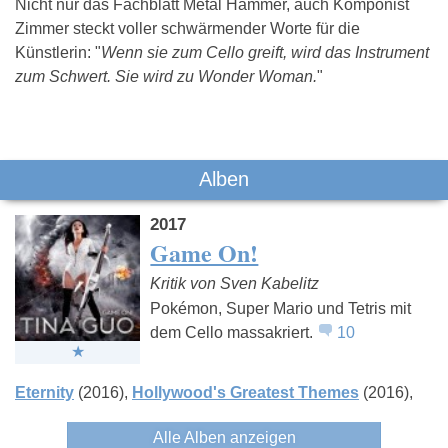
Nicht nur das Fachblatt Metal Hammer, auch Komponist
Zimmer steckt voller schwärmender Worte für die
Künstlerin: "
Wenn sie zum Cello greift, wird das Instrument
zum Schwert. Sie wird zu Wonder Woman.
"
Das könnte Dich auch interessieren:
Alben
2017
Game On!
Kritik von Sven Kabelitz
Pokémon, Super Mario und Tetris mit
dem Cello massakriert.
10
Lena Meyer-
Culcha Candela
2raumwohn
Landrut
Eternity
(2016)
Hollywood's Greatest Themes
(2016)
Alle Alben anzeigen