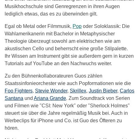
Musikhochschule sind Genregrenzen in ihren Augen
lediglich etwas, das es zu überwinden gilt.
Egal ob Metal oder Filmmusik,
Pop
oder Soloklassik: Die
Wahlamerikanerin mit Bachelor in Metaphysischer
Theologie überzeugt sowohl am elektrischen wie am
akustischen Cello und beherrscht eine große Stilpalette.
Ihr Wissen am Instrument gibt sie außerdem gern in kurzen
Tutorials auf YouTube an den Nachwuchs weiter.
Zu den Bühnenkollaborateuren Guos zählen
Staatssinfonieorchester wie auch Popformationen wie die
Foo Fighters
,
Stevie Wonder
,
Skrillex
,
Justin Bieber
,
Carlos
Santana
und
Ariana Grande
. Zum Soundtrack von Serien
und Filmen wie "CSI: New York" oder "Sherlock Holmes"
steuert sie über die Jahre regelmäßig Musik bei. Auch in
Werbeclips für iPhone und Co. ist Guo des Öfteren zu
hören.