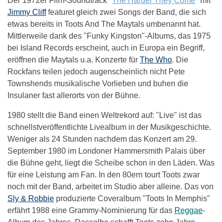
Der 1972er Film-Soundtrack "
The Harder They Come
" mit
Jimmy Cliff
featuret gleich zwei Songs der Band, die sich
etwas bereits in Toots And The Maytals umbenannt hat.
Mittlerweile dank des "Funky Kingston"-Albums, das 1975
bei Island Records erscheint, auch in Europa ein Begriff,
eröffnen die Maytals u.a. Konzerte für
The Who
. Die
Rockfans teilen jedoch augenscheinlich nicht Pete
Townshends musikalische Vorlieben und buhen die
Insulaner fast allerorts von der Bühne.
1980 stellt die Band einen Weltrekord auf: "Live" ist das
schnellstveröffentlichte Livealbum in der Musikgeschichte.
Weniger als 24 Stunden nachdem das Konzert am 29.
September 1980 im Londoner Hammersmith Palais über
die Bühne geht, liegt die Scheibe schon in den Läden. Was
für eine Leistung am Fan. In den 80ern tourt Toots zwar
noch mit der Band, arbeitet im Studio aber alleine. Das von
Sly & Robbie
produzierte Coveralbum "Toots In Memphis"
erfährt 1988 eine Grammy-Nominierung für das
Reggae
-