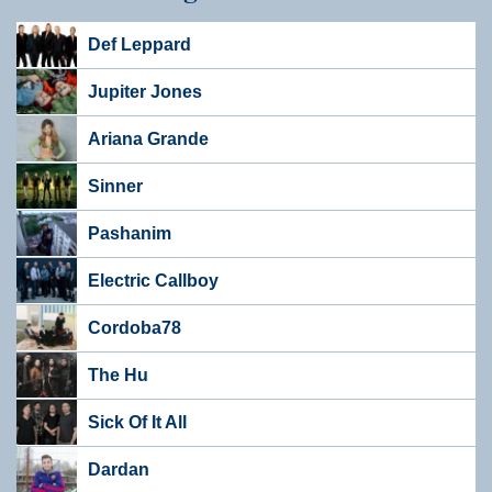
Def Leppard
Jupiter Jones
Ariana Grande
Sinner
Pashanim
Electric Callboy
Cordoba78
The Hu
Sick Of It All
Dardan