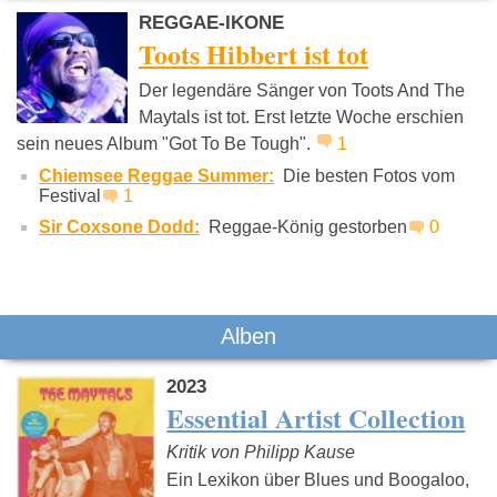
REGGAE-IKONE
Toots Hibbert ist tot
Der legendäre Sänger von Toots And The
Maytals ist tot. Erst letzte Woche erschien
sein neues Album "Got To Be Tough".
1
Irie Révoltés
Peter Fox
Gentlem
Chiemsee Reggae Summer:
Die besten Fotos vom
Festival
1
Sir Coxsone Dodd:
Reggae-König gestorben
0
Alben
2023
Essential Artist Collection
Kritik von Philipp Kause
Ein Lexikon über Blues und Boogaloo,