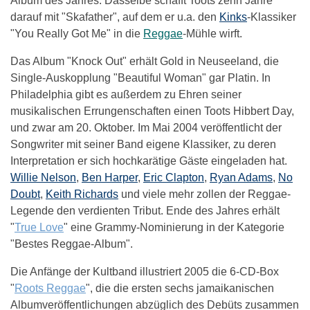
Album des Jahres. Dasselbe schafft Toots zehn Jahre
darauf mit "Skafather", auf dem er u.a. den
Kinks
-Klassiker
"You Really Got Me" in die
Reggae
-Mühle wirft.
Das Album "Knock Out" erhält Gold in Neuseeland, die
Single-Auskopplung "Beautiful Woman" gar Platin. In
Philadelphia gibt es außerdem zu Ehren seiner
musikalischen Errungenschaften einen Toots Hibbert Day,
und zwar am 20. Oktober. Im Mai 2004 veröffentlicht der
Songwriter mit seiner Band eigene Klassiker, zu deren
Interpretation er sich hochkarätige Gäste eingeladen hat.
Willie Nelson
,
Ben Harper
,
Eric Clapton
,
Ryan Adams
,
No
Doubt
,
Keith Richards
und viele mehr zollen der Reggae-
Legende den verdienten Tribut. Ende des Jahres erhält
"
True Love
" eine Grammy-Nominierung in der Kategorie
"Bestes Reggae-Album".
Die Anfänge der Kultband illustriert 2005 die 6-CD-Box
"
Roots Reggae
", die die ersten sechs jamaikanischen
Albumveröffentlichungen abzüglich des Debüts zusammen