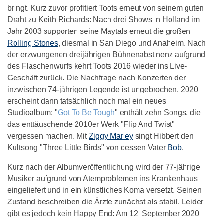
bringt. Kurz zuvor profitiert Toots erneut von seinem guten
Draht zu Keith Richards: Nach drei Shows in Holland im
Jahr 2003 supporten seine Maytals erneut die großen
Rolling Stones
, diesmal in San Diego und Anaheim. Nach
der erzwungenen dreijährigen Bühnenabstinenz aufgrund
des Flaschenwurfs kehrt Toots 2016 wieder ins Live-
Geschäft zurück. Die Nachfrage nach Konzerten der
inzwischen 74-jährigen Legende ist ungebrochen. 2020
erscheint dann tatsächlich noch mal ein neues
Studioalbum: "
Got To Be Tough
" enthält zehn Songs, die
das enttäuschende 2010er Werk "Flip And Twist"
vergessen machen. Mit
Ziggy Marley
singt Hibbert den
Kultsong "Three Little Birds" von dessen Vater
Bob
.
Kurz nach der Albumveröffentlichung wird der 77-jährige
Musiker aufgrund von Atemproblemen ins Krankenhaus
eingeliefert und in ein künstliches Koma versetzt. Seinen
Zustand beschreiben die Ärzte zunächst als stabil. Leider
gibt es jedoch kein Happy End: Am 12. September 2020