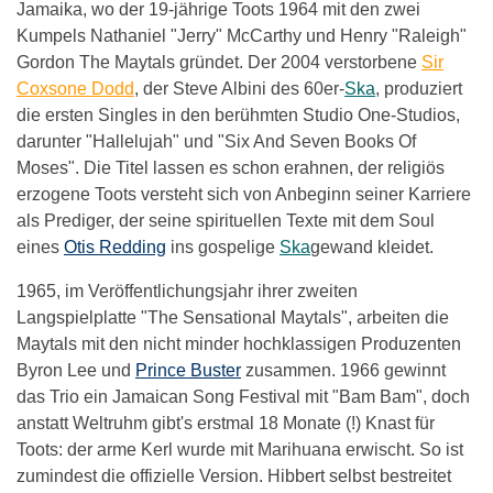
Jamaika, wo der 19-jährige Toots 1964 mit den zwei
Kumpels Nathaniel "Jerry" McCarthy und Henry "Raleigh"
Gordon The Maytals gründet. Der 2004 verstorbene
Sir
Coxsone Dodd
, der Steve Albini des 60er-
Ska
, produziert
die ersten Singles in den berühmten Studio One-Studios,
darunter "Hallelujah" und "Six And Seven Books Of
Moses". Die Titel lassen es schon erahnen, der religiös
erzogene Toots versteht sich von Anbeginn seiner Karriere
als Prediger, der seine spirituellen Texte mit dem Soul
eines
Otis Redding
ins gospelige
Ska
gewand kleidet.
1965, im Veröffentlichungsjahr ihrer zweiten
Langspielplatte "The Sensational Maytals", arbeiten die
Maytals mit den nicht minder hochklassigen Produzenten
Byron Lee und
Prince Buster
zusammen. 1966 gewinnt
das Trio ein Jamaican Song Festival mit "Bam Bam", doch
anstatt Weltruhm gibt's erstmal 18 Monate (!) Knast für
Toots: der arme Kerl wurde mit Marihuana erwischt. So ist
zumindest die offizielle Version. Hibbert selbst bestreitet