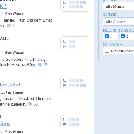
 EP
n Lukas Rauer
AUTOR
 Familie, Frust und dem Ernst
ens.
1
REDAKTIONSW
1
2
ALIL
SPRACHE
nur deutschspr
n Lukas Rauer
d Schießen: Khalil huldigt
 dem kriminellen Weg.
17
er Jetzt
n Lukas Rauer
g aus dem Dreck ist Therapie
thilfe zugleich.
38
L
olon
n Lukas Rauer