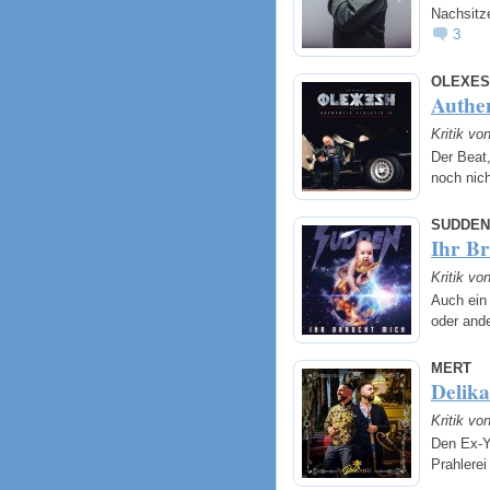
Nachsitze
3
OLEXES
Authen
Kritik vo
Der Beat,
noch nich
SUDDEN
Ihr B
Kritik vo
Auch ein 
oder ande
MERT
Delika
Kritik vo
Den Ex-Y
Prahlere