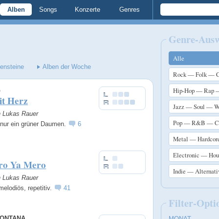
Alben
Songs
Konzerte
Genres
Genre-Aus
Alle
lensteine
Alben der Woche
Rock — Folk — C
Hip-Hop — Rap 
G
t Herz
Jazz — Soul — W
n Lukas Rauer
Pop — R&B — Ch
 nur ein grüner Daumen.
6
Metal — Hardcor
Electronic — Ho
ro Ya Mero
Indie — Alternat
n Lukas Rauer
melodiös, repetitiv.
41
Filter-Opti
MONTANA
MONAT