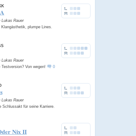
KK
.A
n Lukas Rauer
 Klangästhetik, plumpe Lines.
SS
n Lukas Rauer
e Testversion? Von wegen!
0
O
s
n Lukas Rauer
e Schlussakt für seine Karriere.
Oder Nix II