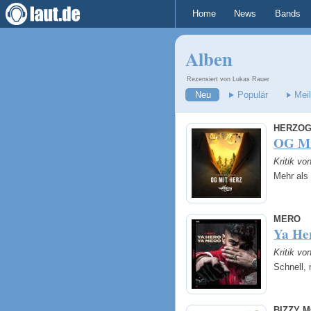
Home
News
Bands
Alben
Rezensiert von Lukas Rauer
Neu
Populär
Mei
HERZO
OG Mi
Kritik vo
Mehr als
MERO
Ya He
Kritik vo
Schnell, 
BIZZY 