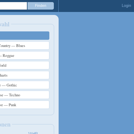
Login
wahl
ountry — Blues
— Reggae
orld
arts
e — Gothic
use — Techno
ive — Punk
onen
JAHR