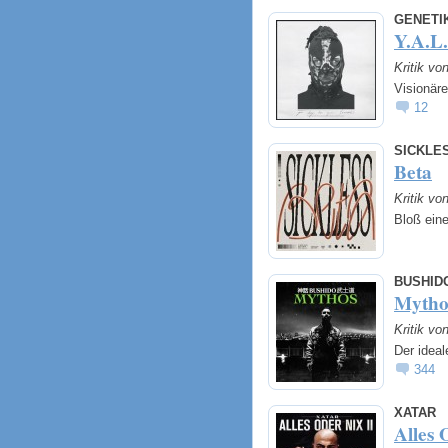
GENETI
Y.A.L
Kritik vo
Visionäre
12
SICKLE
Beta
Kritik vo
Bloß ein
BUSHID
Mytho
Kritik vo
Der ideal
344
XATAR
Alles 