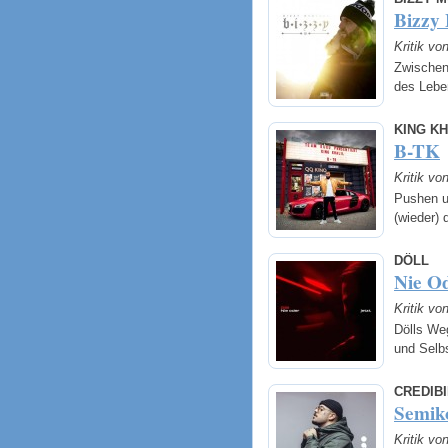
Bizzy
Kritik vo
Zwischen
des Leb
KING KH
B-TK
Kritik vo
Pushen un
(wieder)
DÖLL
Nie Od
Kritik vo
Dölls We
und Selbs
CREDIBI
Semik
Kritik vo