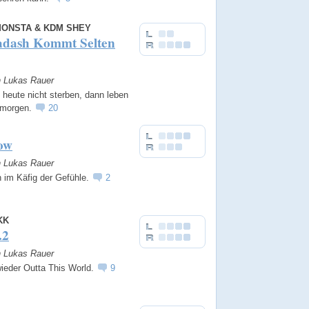
ONSTA & KDM SHEY
adash Kommt Selten
n Lukas Rauer
heute nicht sterben, dann leben
 morgen.
20
ow
n Lukas Rauer
 im Käfig der Gefühle.
2
KK
.2
n Lukas Rauer
wieder Outta This World.
9