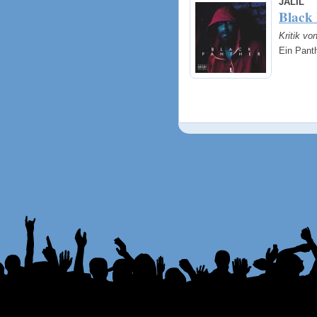
JALIL
Black
Kritik vo
Ein Panth