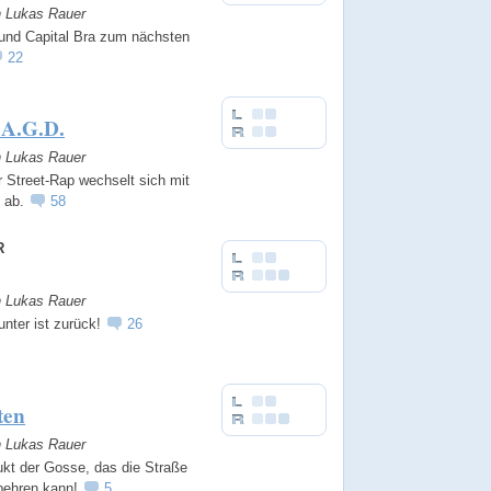
n Lukas Rauer
 und Capital Bra zum nächsten
22
.A.G.D.
n Lukas Rauer
 Street-Rap wechselt sich mit
 ab.
58
R
n Lukas Rauer
unter ist zurück!
26
ten
n Lukas Rauer
ukt der Gosse, das die Straße
tbehren kann!
5