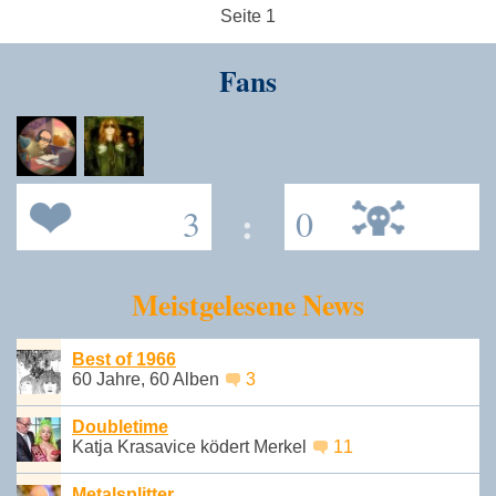
Seite 1
Fans
3
:
0
Meistgelesene News
Best of 1966
60 Jahre, 60 Alben
3
Doubletime
Katja Krasavice ködert Merkel
11
Metalsplitter