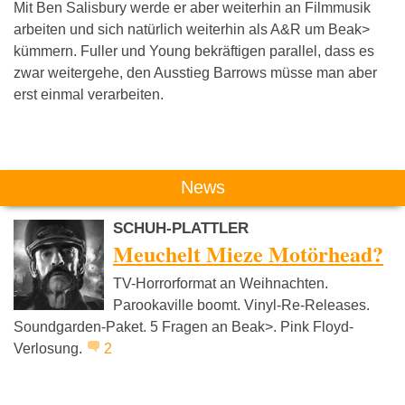
Mit Ben Salisbury werde er aber weiterhin an Filmmusik
arbeiten und sich natürlich weiterhin als A&R um Beak>
kümmern. Fuller und Young bekräftigen parallel, dass es
zwar weitergehe, den Ausstieg Barrows müsse man aber
erst einmal verarbeiten.
Das könnte Dich auch interessieren:
News
SCHUH-PLATTLER
Meuchelt Mieze Motörhead?
TV-Horrorformat an Weihnachten.
Parookaville boomt. Vinyl-Re-Releases.
Soundgarden-Paket. 5 Fragen an Beak>. Pink Floyd-
The XX
Dis Fig
Nine Inch N
Verlosung.
2