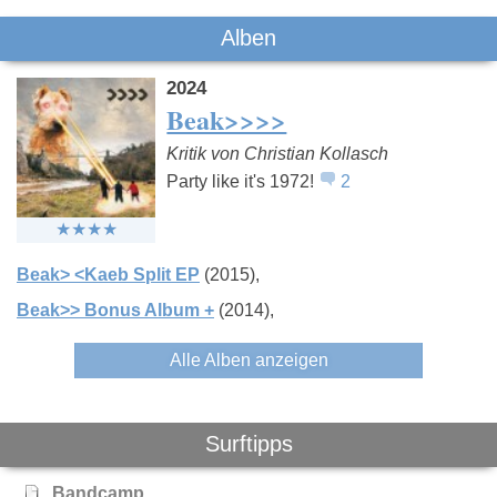
Alben
2024
Beak>>>>
Kritik von Christian Kollasch
Party like it's 1972!
2
Beak> <Kaeb Split EP
(2015)
Beak>> Bonus Album +
(2014)
Alle Alben anzeigen
Surftipps
Bandcamp