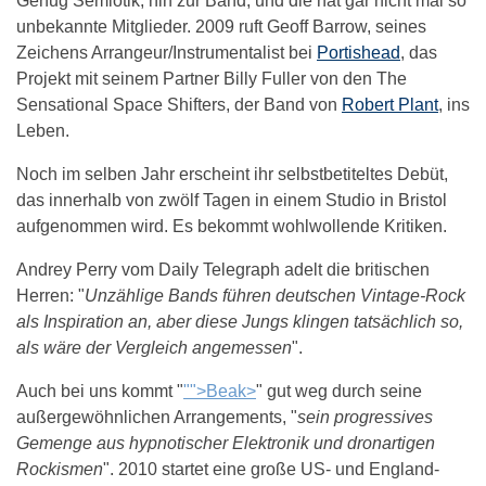
Genug Semiotik, hin zur Band, und die hat gar nicht mal so
unbekannte Mitglieder. 2009 ruft Geoff Barrow, seines
Zeichens Arrangeur/Instrumentalist bei
Portishead
, das
Projekt mit seinem Partner Billy Fuller von den The
Sensational Space Shifters, der Band von
Robert Plant
, ins
Leben.
Noch im selben Jahr erscheint ihr selbstbetiteltes Debüt,
das innerhalb von zwölf Tagen in einem Studio in Bristol
aufgenommen wird. Es bekommt wohlwollende Kritiken.
Andrey Perry vom Daily Telegraph adelt die britischen
Herren: "
Unzählige Bands führen deutschen Vintage-Rock
als Inspiration an, aber diese Jungs klingen tatsächlich so,
als wäre der Vergleich angemessen
".
Auch bei uns kommt "
"">Beak>
" gut weg durch seine
außergewöhnlichen Arrangements, "
sein progressives
Gemenge aus hypnotischer Elektronik und dronartigen
Rockismen
". 2010 startet eine große US- und England-