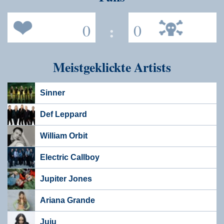
0
:
0
Meistgeklickte Artists
Sinner
Def Leppard
William Orbit
Electric Callboy
Jupiter Jones
Ariana Grande
Juju