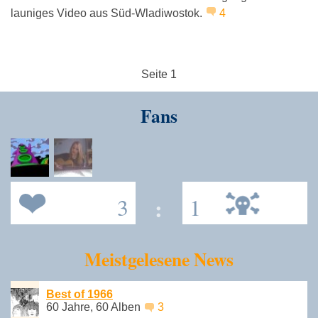
launiges Video aus Süd-Wladiwostok.
4
Seite 1
Fans
3
:
1
Meistgelesene News
Best of 1966
60 Jahre, 60 Alben
3