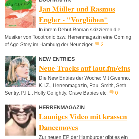
Jan Müller und Rasmus
Engler - "Vorglühen"
In ihrem Debüt-Roman skizzieren die
Musiker von Tocotronic bzw. Herrenmagazin eine Coming
of Age-Story im Hamburg der Neunziger.
2
NEW ENTRIES
Neue Tracks auf laut.fm/eins
Die New Entries der Woche: Mit Gwenno,
K.I.Z., Herrenmagazin, Paul Smith, Seth
Sentry, P.I.L., Holly Golightly, Grave Babies etc.
0
HERRENMAGAZIN
Launiges Video mit krassen
Dancemoves
Zur neuen EP der Hamburger gibt es ein