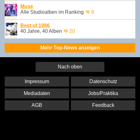
Muse
Alle Studioalben im Ranking
9
Best of 1986
40 Jahre, 40 Alben
20
Mehr Top-News anzeigen
Nach oben
Impressum
Datenschutz
Mediadaten
Jobs/Praktika
AGB
Feedback