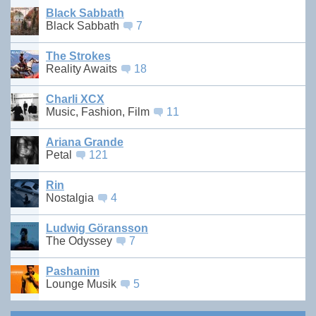
Black Sabbath
Black Sabbath
7
The Strokes
Reality Awaits
18
Charli XCX
Music, Fashion, Film
11
Ariana Grande
Petal
121
Rin
Nostalgia
4
Ludwig Göransson
The Odyssey
7
Pashanim
Lounge Musik
5