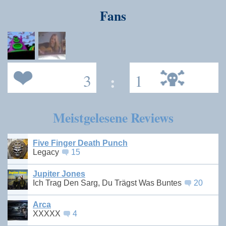
Fans
3
:
1
Meistgelesene Reviews
Five Finger Death Punch
Legacy
15
Jupiter Jones
Ich Trag Den Sarg, Du Trägst Was Buntes
20
Arca
XXXXX
4