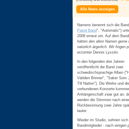
Alle News anzeigen
Namens benennt sich die Band n
Patrol Band
", "Automatic") unt
2008 erneut um. Auf dem Band
hätten den alten Namen gerne b
natürlich ärgerlich. Wir fingen
erzürnter Dennis Lyxzén.
In den folgenden drei Jahren
veröffentlicht die Band zwei
schwedischsprachige Alben ("
Världen Brinner", "Saker Som 
Till Natten"). Die Werke und di
verbundenen Konzerte kommen
Anhängerschaft zwar gut an, d
werden die Stimmen nach eine
Rückbesinnung zwei Jahre spä
lauter.
Wieder im Studio, sehnen sich 
Bandmitglieder - nach einigen 