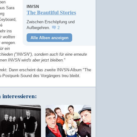
ben
INVSN
aus Sara
The Beautiful Stories
erg
Keyboard,
Zwischen Erschöpfung und
ré
Aufbegehren.
2
ehr ins
r wollten
Alle Alben anzeigen
 erregen.
ür ein
hieden ("INVSN"), sondern auch für eine erneute
n INVSN wird's aber jetzt bleiben.
"
rrekt: Dann erscheint das zweite INVSN-Album "The
s-Postpunk-Sound des Vorgängers treu bleibt.
interessieren: