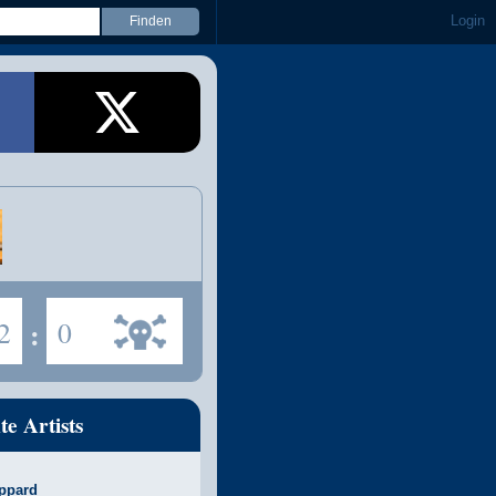
Login
2
:
0
te Artists
ppard