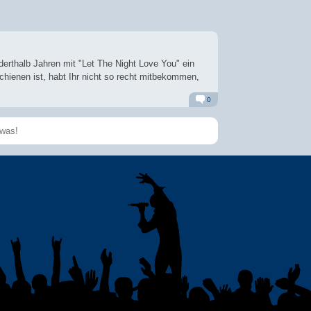
erthalb Jahren mit "Let The Night Love You" ein
chienen ist, habt Ihr nicht so recht mitbekommen,
0
Alarm
Antworten
Speichern