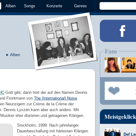
Alben
Songs
Konzerte
Genres
Fans
Alben
HC
-Gott gibt, dann hört der auf den Namen Dennis
 und Frontmann von
The (International) Noise
den Neunzigern zur Crème de la Crème der
ne. Dennis Lyxzén kann aber auch anders. Mit
Meistgeklick
 Musiker eher düsteren und getragenen Klängen.
Stockholm, 1999: Nach jahrelanger
Dauerbeschallung mit härtesten Klängen
Def Le