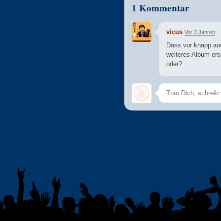
1 Kommentar
vicus
Vor 3 Jahren
Dass vor knapp and
weiteres Album ers
oder?