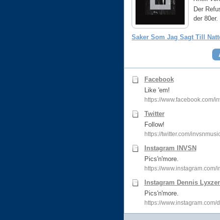
Der Refu
der 80er.
Saker Som Jag Sagt Till Nat
Facebook
Like 'em!
https://www.facebook.com/i
Twitter
Follow!
https://twitter.com/invsnmusic
Instagram INVSN
Pics'n'more.
https://www.instagram.com/i
Instagram Dennis Lyxze
Pics'n'more.
https://www.instagram.com/