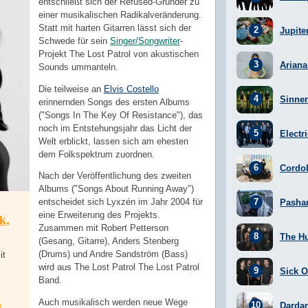
entschließt sich der Refused-Gründer zu
einer musikalischen Radikalveränderung.
Statt mit harten Gitarren lässt sich der
Jupite
Schwede für sein
Singer/Songwriter
-
Projekt The Lost Patrol von akustischen
Arian
Sounds ummanteln.
Die teilweise an
Elvis Costello
Sinner
erinnernden Songs des ersten Albums
("Songs In The Key Of Resistance"), das
noch im Entstehungsjahr das Licht der
Electr
Welt erblickt, lassen sich am ehesten
dem Folkspektrum zuordnen.
Cordo
Nach der Veröffentlichung des zweiten
Albums ("Songs About Running Away")
entscheidet sich Lyxzén im Jahr 2004 für
Pasha
eine Erweiterung des Projekts.
k,
Zusammen mit Robert Petterson
The H
(Gesang, Gitarre), Anders Stenberg
(Drums) und Andre Sandström (Bass)
it
wird aus The Lost Patrol The Lost Patrol
Sick Of
Band.
Auch musikalisch werden neue Wege
Darda
8