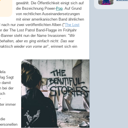
gewählt. Die Öffentlichkeit einigt sich auf
die Bezeichnung Power-
Pop
. Auf Grund
von rechtlichen Auseinandersetzungen
mit einer amerikanischen Band ähnlichen
ach nur zwei veröffentlichten Alben ("
The Lost
er der The Lost Patrol Band-Flagge im Frühjahr
-Banner steht nun der Name Invasionen: "
Wir
ehalten, aber es ging einfach nicht. Das war
 praktisch wieder von vorne an
", erinnert sich ein
Hela
Jag Sagt
e damit
 bei der
och
r
ter immer
die
personellen