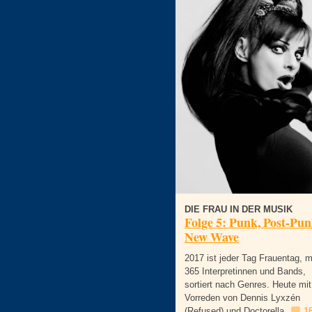
DIE FRAU IN DER MUSIK
Folge 5: Punk, Post-Pun
New Wave
2017 ist jeder Tag Frauentag, m
365 Interpretinnen und Bands,
sortiert nach Genres. Heute mit
Vorreden von Dennis Lyxzén
(Refused) und Doctorella.
1