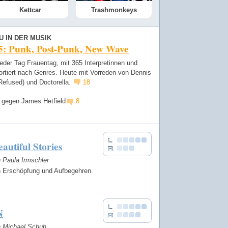
Kettcar
Trashmonkeys
U IN DER MUSIK
 5: Punk, Post-Punk, New Wave
jeder Tag Frauentag, mit 365 Interpretinnen und
ortiert nach Genres. Heute mit Vorreden von Dennis
Refused) und Doctorella.
18
 gegen James Hetfield
8
autiful Stories
n Paula Irmschler
 Erschöpfung und Aufbegehren.
N
on Michael Schuh