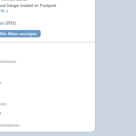
sed-Sänger knietief im Postpunk
6
ten
(2011)
Alle Alben anzeigen
nvsnmusic/
/
nvsn
n
dennislyxzen