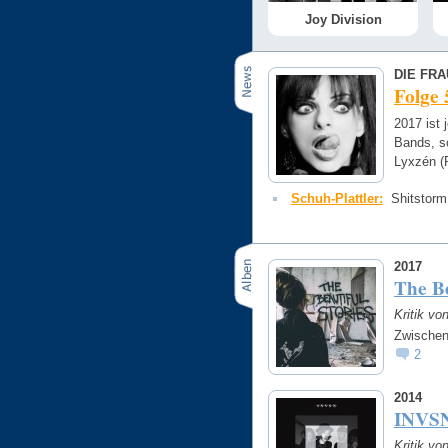
Joy Division
DIE FRA
Folge
2017 ist 
Bands, s
Lyxzén (
Schuh-Plattler:
Shitstorm
2017
The Be
Kritik vo
Zwischen
2
2014
INVS
Kritik v