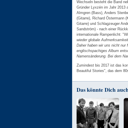
Wechseln besteht die Band ne
Gründer Lyxzén im Jahr 2013 
Almgren (Bass), Anders Stenb
(Gitarre), Richard Östermann (
Gitarre) und Schlagzeuger And
Sandström) - nach einer Rückk
internationale Rampenlicht: "
Wi
wieder globale Aufmerksamkeit
Daher haben wir uns nicht nur f
englischspachiges Album entsc
Namensänderung. Bei dem Name
Zumindest bis 2017 ist das ko
Beautiful Stories", das dem 80
Das könnte Dich auch 