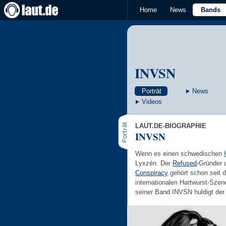
Home
News
Bands
INVSN
Porträt
News
Videos
LAUT.DE-BIOGRAPHIE
INVSN
Wenn es einen schwedischen
Lyxzén. Der
Refused
-Gründer
Conspiracy
gehört schon seit 
internationalen Hartwurst-Sze
seiner Band INVSN huldigt der