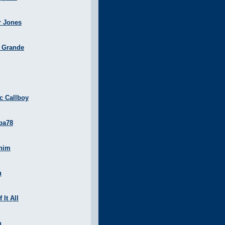
r Jones
a Grande
ic Callboy
ba78
nim
u
 It All
n