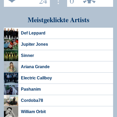
24
:
0
Meistgeklickte Artists
Def Leppard
Jupiter Jones
Sinner
Ariana Grande
Electric Callboy
Pashanim
Cordoba78
William Orbit