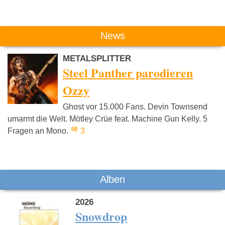
Das könnte Dich auch interessieren:
News
METALSPLITTER
Steel Panther parodieren
Ozzy
Ghost vor 15.000 Fans. Devin Townsend
Mogwai
Porcupine Tree
Kyuss
umarmt die Welt. Mötley Crüe feat. Machine Gun Kelly. 5
Fragen an Mono.
3
Alben
2026
Snowdrop