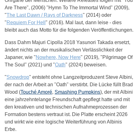
Ohrgane der Menschen. Weitere Releases folgen mit "You
Are There", (2006) "Hymn To The Immortal Wind" (2009),
"
The Last Dawn / Rays of Darkness
" (2014) oder
"
Requiem For Hell
" (2016). Mal laut, dann leise - dies
bleibt auch das Motto für die folgenden Veröffentlichungen.
Dass Dahm Majuri Cipolla 2018 Yasunori Takada ersetzt,
ändert nichts an der musikalischen Verlässlichkeit der
Japaner, wie "
Nowhere, Now Here
" (2019), "Pilgrimage Of
The Soul" (2021) und "
Oath
" (2024) beweisen.
"
Snowdrop
" entsteht ohne Langzeitproduzent Steve Albini,
der nach der Arbeit an "Oath" verstirbt. Die Lücke füllt Brad
Wood (
Touché Amoré
,
Smashing Pumpkins
), der mit Albini
eine jahrzehntelange Freundschaft gepflegt hatte und mit
den kreativen und technischen Aufnahmeprozessen der
Formation bestens vertraut ist. Die Platte erscheint 2026
und wirkt wie eine logische Weiterführung von Albinis
Erbe.