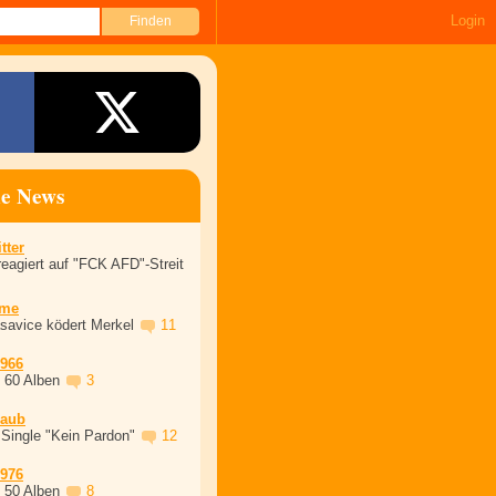
Login
ne News
tter
eagiert auf "FCK AFD"-Streit
ime
asavice ködert Merkel
11
1966
, 60 Alben
3
laub
 Single "Kein Pardon"
12
1976
, 50 Alben
8