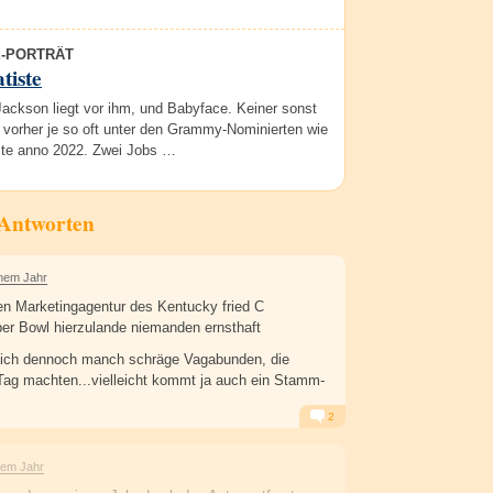
E-PORTRÄT
tiste
ackson liegt vor ihm, und Babyface. Keiner sonst
 vorher je so oft unter den Grammy-Nominierten wie
ste anno 2022. Zwei Jobs …
 Antworten
inem Jahr
n Marketingagentur des Kentucky fried C
uper Bowl hierzulande niemanden ernsthaft
ich dennoch manch schräge Vagabunden, die
ag machten...vielleicht kommt ja auch ein Stamm-
2
Alarm
Antworten
nem Jahr