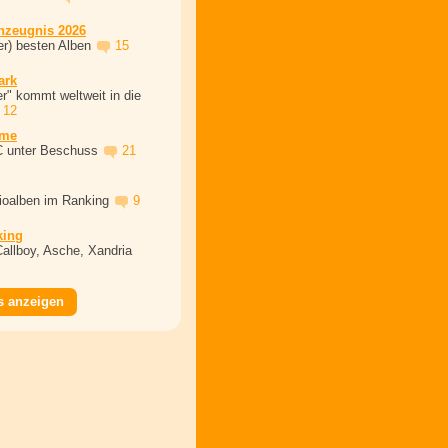
nzeugnis 2026
er) besten Alben
15
ark
r" kommt weltweit in die
12
ime
C unter Beschuss
21
dioalben im Ranking
9
king
Callboy, Asche, Xandria
s anzeigen