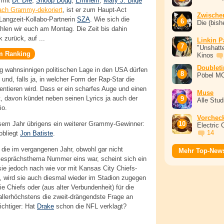
 mit
Dr. Dre
,
Snoop Dogg
,
Eminem
,
Mary J. Blige
fach Grammy-dekoriert
, ist er zum Haupt-Act
Zwische
 Langzeit-Kollabo-Partnerin
SZA
. Wie sich die
Die (bish
hlen wir euch am Montag. Die Zeit bis dahin
 zurück, auf ...
Linkin P
"Unshatte
im Ranking
Kinos
Doublet
g wahnsinnigen politischen Lage in den USA dürfen
Pöbel M
und, falls ja, in welcher Form der Rap-Star die
tieren wird. Dass er ein scharfes Auge und einen
Muse
gt, davon kündet neben seinen Lyrics ja auch der
Alle Stu
io.
Vorchec
esem Jahr übrigens ein weiterer Grammy-Gewinner:
Electric 
14
obliegt
Jon Batiste
.
, die im vergangenen Jahr, obwohl gar nicht
Mehr Top-New
Gesprächsthema Nummer eins war, scheint sich ein
ie jedoch nach wie vor mit Kansas City Chiefs-
st, wird sie auch diesmal wieder im Stadion zugegen
ie Chiefs oder (aus alter Verbundenheit) für die
 allerhöchstens die zweit-drängendste Frage an
ichtiger: Hat
Drake
schon die NFL verklagt?