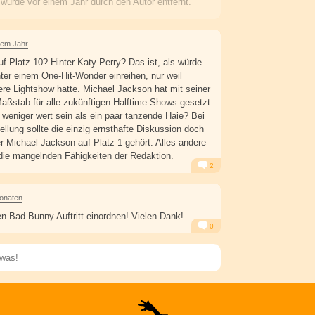
 wurde
vor einem Jahr
durch den Autor entfernt.
nem Jahr
f Platz 10? Hinter Katy Perry? Das ist, als würde
er einem One-Hit-Wonder einreihen, nur weil
ßere Lightshow hatte. Michael Jackson hat mit seiner
ßstab für alle zukünftigen Halftime-Shows gesetzt
s weniger wert sein als ein paar tanzende Haie? Bei
ellung sollte die einzig ernsthafte Diskussion doch
er Michael Jackson auf Platz 1 gehört. Alles andere
r die mangelnden Fähigkeiten der Redaktion.
2
Alarm
Antworten
onaten
en Bad Bunny Auftritt einordnen! Vielen Dank!
0
Alarm
Antworten
Speichern