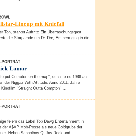
BOWL
lstar-Lineup mit Kniefall
 Ton, starker Auftritt: Ein Überraschungsgast
erte die Starparade um Dr. Dre, Eminem ging in die
E-PORTRÄT
ick Lamar
e to put Compton on the map", schallte es 1988 aus
n der Niggaz With Attitude. Anno 2011, Jahre
r Kinofilm "Straight Outta Compton" …
E-PORTRÄT
ige feiern das Label Top Dawg Entertainment in
e der A$AP Mob-Posse als neue Goldgrube der
sic. Neben Schoolboy Q, Jay Rock und …