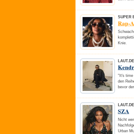
SUPER 
Rap-Al
Schwacher
kompletti
Knie.
LAUT.D
Kendr
"It's tim
den Reihe
bevor de
LAUT.D
SZA
Nicht wen
Nachfolg
Urban Mu