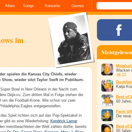
Alben
Songs
Konzerte
Genres
hows im
Meistgelese
Metalspli
Wacken r
er spielen die Kansas City Chiefs, wieder
22
e Show, wieder sitzt Taylor Swift im Publikum.
Doublet
Katja Kr
 Super Bowl in New Orleans in der Nacht zum
ere Déjà-vu: Zum dritten Mal in Folge stehen die
Best of 
l um die Football-Krone. Wie schon vor zwei
60 Jahre
Philadelphia Eagles entgegenstellen.
Farin Ur
das Spiel richten sich auf das Pop-Spektakel in
Die neue
er gibt es eine Wiederholung:
Kendrick Lamar
Best of 
den meistbeachteten der Welt zählen dürfte, bereits
50 Jahre