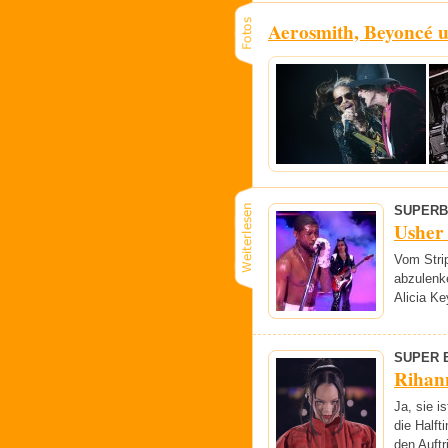
Aerosmith, Beyoncé 
SUPERB
Usher 
Vom Strip
abzulenke
Alicia Ke
SUPER 
Rihan
Ja, sie i
die Halft
den Auftr