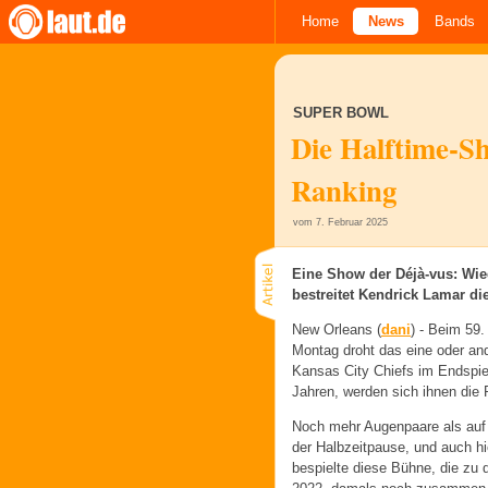
Home
News
Bands
SUPER BOWL
Die Halftime-S
Ranking
vom 7. Februar 2025
Eine Show der Déjà-vus: Wied
bestreitet Kendrick Lamar di
New Orleans (
dani
) -
Beim 59.
Montag droht das eine oder and
Kansas City Chiefs im Endspie
Jahren, werden sich ihnen die 
Noch mehr Augenpaare als auf 
der Halbzeitpause, und auch hi
bespielte diese Bühne, die zu 