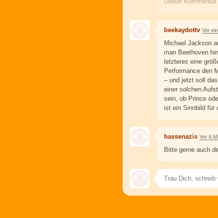
Dieser Kommentar
beekaydottv
Vor ei
Michael Jackson au
man Beethoven hint
letzteres eine grö
Performance den Ma
– und jetzt soll da
einer solchen Aufst
sein, ob Prince od
ist ein Sinnbild fü
hassenazis
Vor 6 M
Bitte gerne auch d