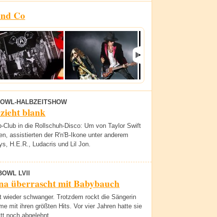
und Co
OWL-HALBZEITSHOW
zieht blank
-Club in die Rollschuh-Disco: Um von Taylor Swift
n, assistierten der R'n'B-Ikone unter anderem
ys, H.E.R., Ludacris und Lil Jon.
BOWL LVII
na überrascht mit Babybauch
st wieder schwanger. Trotzdem rockt die Sängerin
ime mit ihren größten Hits. Vor vier Jahren hatte sie
itt noch abgelehnt.