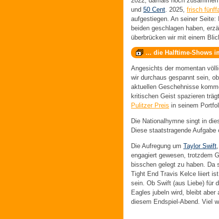
2022, damals noch zusammen
und
50 Cent
. 2025,
frisch fünf
aufgestiegen. An seiner Seite:
beiden geschlagen haben, erzä
überbrücken wir mit einem Blick
... die Halftime-Shows 
Angesichts der momentan völli
wir durchaus gespannt sein, ob 
aktuellen Geschehnisse kommen
kritischen Geist spazieren trä
Pulitzer Preis
in seinem Portfol
Die Nationalhymne singt in di
Diese staatstragende Aufgabe 
Die Aufregung um
Taylor Swift
engagiert gewesen, trotzdem 
bisschen gelegt zu haben. Da s
Tight End Travis Kelce liiert i
sein. Ob Swift (aus Liebe) für d
Eagles jubeln wird, bleibt aber
diesem Endspiel-Abend. Viel w