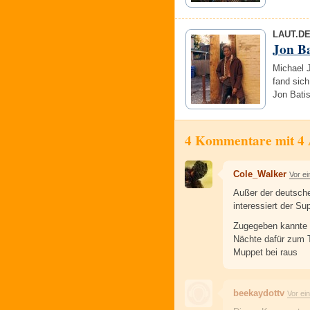
LAUT.D
Jon Ba
Michael J
fand sich
Jon Bati
4 Kommentare mit 4
Cole_Walker
Vor e
Außer der deutsche
interessiert der S
Zugegeben kannte 
Nächte dafür zum T
Muppet bei raus
beekaydottv
Vor ei