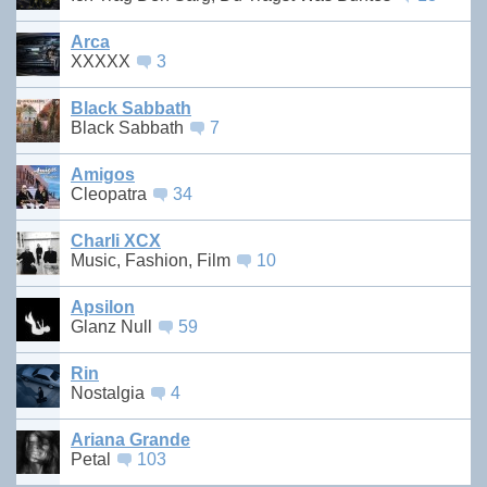
Arca
XXXXX
3
Black Sabbath
Black Sabbath
7
Amigos
Cleopatra
34
Charli XCX
Music, Fashion, Film
10
Apsilon
Glanz Null
59
Rin
Nostalgia
4
Ariana Grande
Petal
103