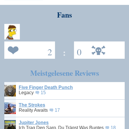
Fans
2
:
0
Meistgelesene Reviews
Five Finger Death Punch
Legacy
15
The Strokes
Reality Awaits
17
Jupiter Jones
Ich Trag Den Sarg, Du Trägst Was Buntes
18