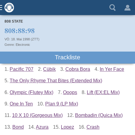
808 STATE
808:88:98
VÖ: 18. Mai 1998 (ZTT)
Electronic
Trackliste
1.
Pacific 707
2.
Cübik
3.
Cobra Bora
4.
In Yer Face
5.
The Only Rhyme That Bites (Extended Mix)
6.
Olympic (Flutey Mix)
7.
Ooops
8.
Lift (EX:EL Mix)
9.
One In Ten
10.
Plan 9 (LP Mix)
11.
10 X 10 (Gorgeous Mix)
12.
Bombadin (Quica Mix)
13.
Bond
14.
Azura
15.
Lopez
16.
Crash