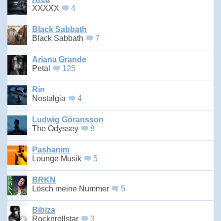
XXXXX
4
Black Sabbath
Black Sabbath
7
Ariana Grande
Petal
125
Rin
Nostalgia
4
Ludwig Göransson
The Odyssey
8
Pashanim
Lounge Musik
5
BRKN
Lösch meine Nummer
5
Bibiza
Rocknrollstar
3