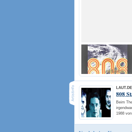
LAUT.D
808 St
Beim The
irgendwan
1988 von