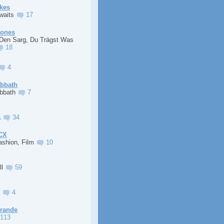
kes
Awaits
17
Jones
 Den Sarg, Du Trägst Was
18
4
abbath
abbath
7
a
34
XCX
ashion, Film
10
ll
59
a
4
Grande
113