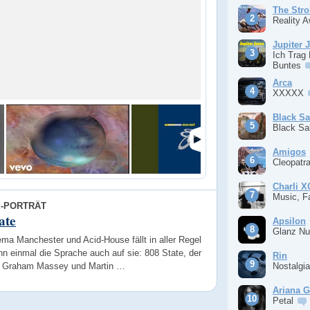
The Stro
Reality 
Jupiter 
Ich Trag
Buntes
Arca
XXXXX
Black S
Black S
Amigos
Cleopatr
Charli 
Music, F
E-PORTRÄT
ate
Apsilon
Glanz Nu
ma Manchester und Acid-House fällt in aller Regel
n einmal die Sprache auch auf sie: 808 State, der
Rin
 Graham Massey und Martin …
Nostalgi
Ariana 
Petal