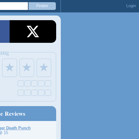
Login
ung
★
★
★
ne Reviews
ger Death Punch
15