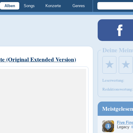
Alben
Songs
Konzerte
Genres
Deine Mein
tate (Original Extended Version)
★
★
Leserwertung:
Redaktionswertung:
Meistgelese
Five Fin
Legacy