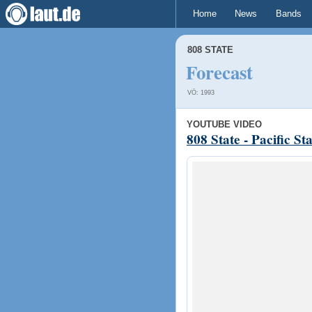
Home
News
Bands
808 STATE
Forecast
VÖ: 1993
YOUTUBE VIDEO
808 State - Pacific S