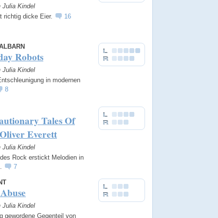
n Julia Kindel
richtig dicke Eier.
16
ALBARN
day Robots
n Julia Kindel
Entschleunigung in modernen
8
autionary Tales Of
liver Everett
n Julia Kindel
des Rock erstickt Melodien in
e.
7
NT
Abuse
n Julia Kindel
g gewordene Gegenteil von