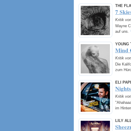
THE FLA
7 Skie
Kritik vo
Wayne Co
auf uns.
YOUNG 
Mind 
Kritik vo
Die Kali
zum Hürd
ELI PA
Nights
Kritik vo
"Ahahaaa
im Hinte
LILY AL
Sheez