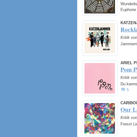
Wunderba
Euphorie
KATZEN
Rockl
Kritik vo
Jammern 
ARIEL P
Pom 
Kritik vo
Du kanns
5
CARIBO
Our L
Kritik vo
Fresst L