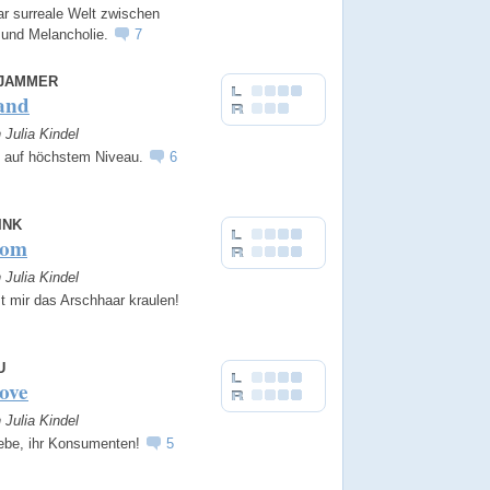
r surreale Welt zwischen
 und Melancholie.
7
JAMMER
and
n Julia Kindel
auf höchstem Niveau.
6
INK
Pom
n Julia Kindel
t mir das Arschhaar kraulen!
U
ove
n Julia Kindel
iebe, ihr Konsumenten!
5