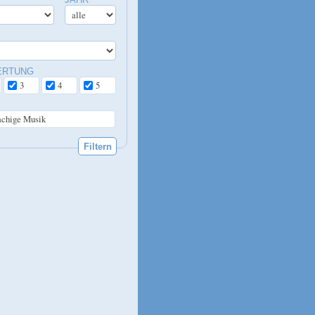
ERTUNG
3
4
5
achige Musik