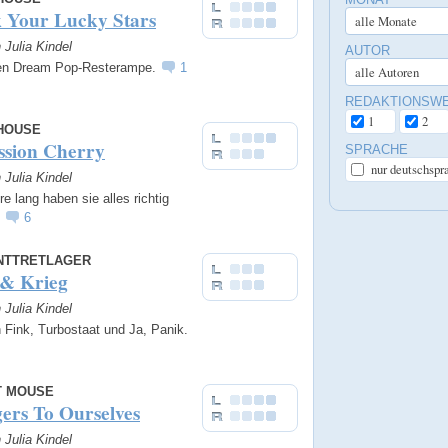
 Your Lucky Stars
n Julia Kindel
AUTOR
en Dream Pop-Resterampe.
1
REDAKTIONSW
1
2
HOUSE
ssion Cherry
SPRACHE
nur deutschspr
n Julia Kindel
e lang haben sie alles richtig
.
6
NTTRETLAGER
 & Krieg
n Julia Kindel
 Fink, Turbostaat und Ja, Panik.
 MOUSE
ers To Ourselves
n Julia Kindel