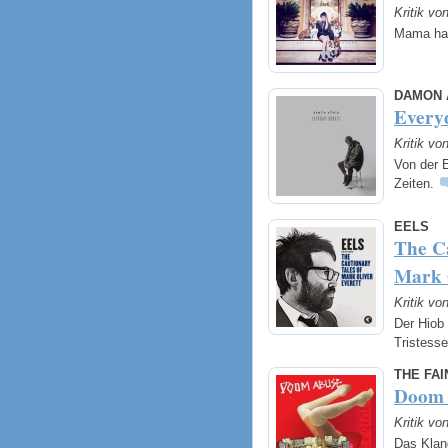
Kritik vo
Mama hat 
DAMON 
Every
Kritik vo
Von der 
Zeiten.
EELS
The C
Mark O
Kritik vo
Der Hiob 
Tristess
THE FAI
Doom 
Kritik vo
Das Klan