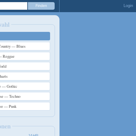
Login
wahl
ountry — Blues
— Reggae
orld
arts
e — Gothic
use — Techno
ive — Punk
onen
JAHR