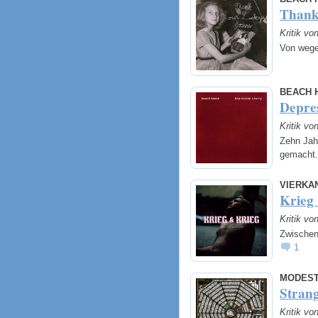
Thank
Kritik vo
Von weg
BEACH 
Depre
Kritik vo
Zehn Jahr
gemacht
VIERKA
Krieg
Kritik vo
Zwischen
1
MODEST
Strang
Kritik vo