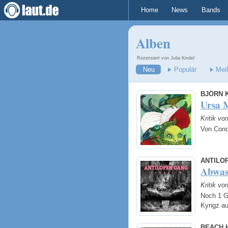
Home
News
Bands
Alben
Rezensiert von Julia Kindel
Neu
Populär
Mei
BJÖRN 
Ursa 
Kritik vo
Von Cono
ANTILO
Abwas
Kritik vo
Noch 1 G
Kyngz au
BEACH 