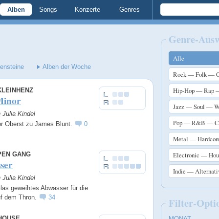
Alben
Songs
Konzerte
Genres
Genre-Aus
Alle
lensteine
Alben der Woche
Rock — Folk — C
Hip-Hop — Rap 
KLEINHENZ
Minor
Jazz — Soul — W
n Julia Kindel
Pop — R&B — Ch
r Oberst zu James Blunt.
0
Metal — Hardcor
PEN GANG
Electronic — Ho
ser
Indie — Alternat
n Julia Kindel
las geweihtes Abwasser für die
f dem Thron.
34
Filter-Opti
HOUSE
MONAT