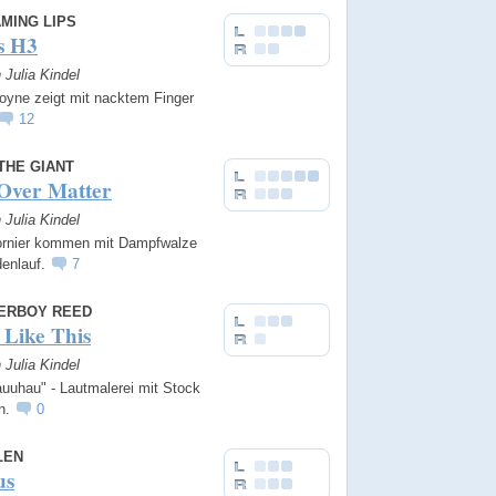
MING LIPS
s H3
n Julia Kindel
yne zeigt mit nacktem Finger
12
THE GIANT
Over Matter
n Julia Kindel
fornier kommen mit Dampfwalze
enlauf.
7
PERBOY REED
 Like This
n Julia Kindel
uuhau" - Lautmalerei mit Stock
rn.
0
LEN
us