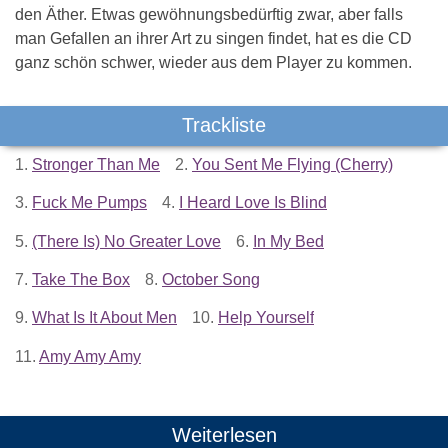
den Äther. Etwas gewöhnungsbedürftig zwar, aber falls
man Gefallen an ihrer Art zu singen findet, hat es die CD
ganz schön schwer, wieder aus dem Player zu kommen.
Trackliste
1.
Stronger Than Me
2.
You Sent Me Flying (Cherry)
3.
Fuck Me Pumps
4.
I Heard Love Is Blind
5.
(There Is) No Greater Love
6.
In My Bed
7.
Take The Box
8.
October Song
9.
What Is It About Men
10.
Help Yourself
11.
Amy Amy Amy
Weiterlesen