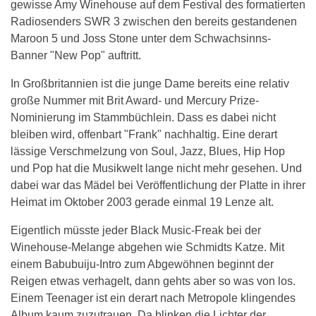
gewisse Amy Winehouse auf dem Festival des formatierten
Radiosenders SWR 3 zwischen den bereits gestandenen
Maroon 5 und Joss Stone unter dem Schwachsinns-
Banner "New Pop" auftritt.
In Großbritannien ist die junge Dame bereits eine relativ
große Nummer mit Brit Award- und Mercury Prize-
Nominierung im Stammbüchlein. Dass es dabei nicht
bleiben wird, offenbart "Frank" nachhaltig. Eine derart
lässige Verschmelzung von Soul, Jazz, Blues, Hip Hop
und Pop hat die Musikwelt lange nicht mehr gesehen. Und
dabei war das Mädel bei Veröffentlichung der Platte in ihrer
Heimat im Oktober 2003 gerade einmal 19 Lenze alt.
Eigentlich müsste jeder Black Music-Freak bei der
Winehouse-Melange abgehen wie Schmidts Katze. Mit
einem Babubuiju-Intro zum Abgewöhnen beginnt der
Reigen etwas verhagelt, dann gehts aber so was von los.
Einem Teenager ist ein derart nach Metropole klingendes
Album kaum zuzutrauen. Da blinken die Lichter der