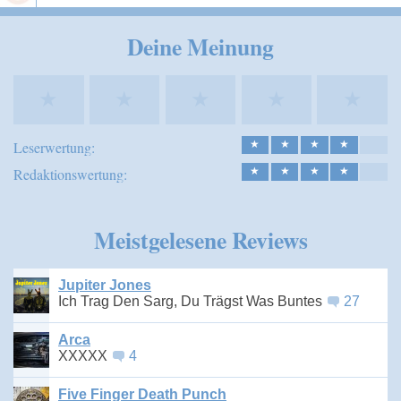
Speichern
Deine Meinung
★
★
★
★
★
Leserwertung:
★
★
★
★
Redaktionswertung:
★
★
★
★
Meistgelesene Reviews
Jupiter Jones
Ich Trag Den Sarg, Du Trägst Was Buntes
27
Arca
XXXXX
4
Five Finger Death Punch