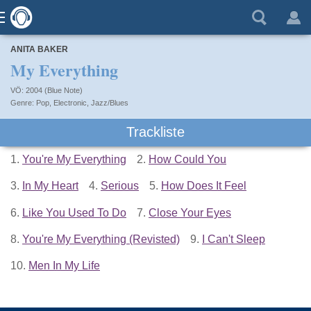
ANITA BAKER
My Everything
VÖ: 2004 (Blue Note)
Pop
,
Electronic
,
Jazz/Blues
Trackliste
1.
You're My Everything
2.
How Could You
3.
In My Heart
4.
Serious
5.
How Does It Feel
6.
Like You Used To Do
7.
Close Your Eyes
8.
You're My Everything (Revisted)
9.
I Can't Sleep
10.
Men In My Life