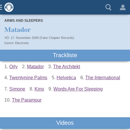
ARMS AND SLEEPERS
Matador
VÖ: 17. November 2009 (Fake Chapter Records)
Electronic
Trackliste
1.
Orly
2.
Matador
3.
The Architekt
4.
Twentynine Palms
5.
Helvetica
6.
The International
7.
Simone
8.
Kino
9.
Words Are For Sleeping
10.
The Paramour
Videos